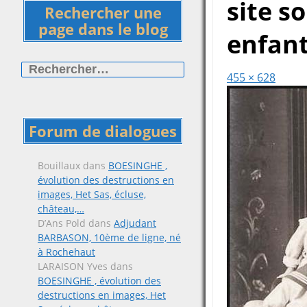
site s
Rechercher une
page dans le blog
enfan
Rechercher :
455 × 628
Forum de dialogues
Bouillaux
dans
BOESINGHE ,
évolution des destructions en
images, Het Sas, écluse,
château,…
D’Ans Pold
dans
Adjudant
BARBASON, 10ème de ligne, né
à Rochehaut
LARAISON Yves
dans
BOESINGHE , évolution des
destructions en images, Het