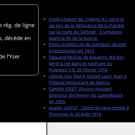
Articles récents
Emile Chappé du 159ème R.I. perd la
 rég. de ligne
vie lors de la délivrance de la Flandre
sur la route de Torhout , 3 semaines
s, décède en
avant la fin de la guerre.
Emile DUMOULIN de Stembert décédé
à Holzminden en 1915
de l’Yser
Edouard PASCAL de Rougiers (83-Var)
perd la vie dans le naufrage du
Provence II le 26 Février 1916
colonel Huc Pierre Joseph Louis mort à
l’hôpital temporaire de Bertrix
Camille JOSET, illustre résistant,
directeur de l’Avenir du Luxembourg
en 1903.
Joseph LAFFUT, 13ème de ligne tombé à
Florennes le 24 Août 1914