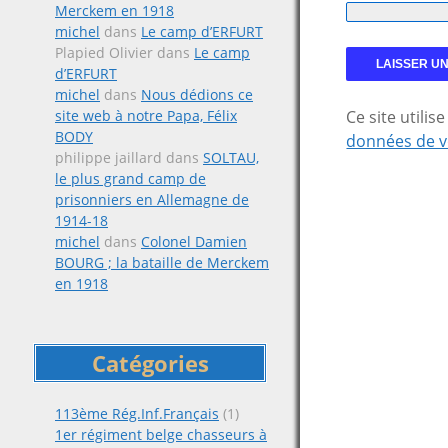
Merckem en 1918
michel
dans
Le camp d’ERFURT
Plapied Olivier
dans
Le camp
d’ERFURT
michel
dans
Nous dédions ce
site web à notre Papa, Félix
Ce site utili
BODY
données de v
philippe jaillard
dans
SOLTAU,
le plus grand camp de
prisonniers en Allemagne de
1914-18
michel
dans
Colonel Damien
BOURG ; la bataille de Merckem
en 1918
Catégories
113ème Rég.Inf.Français
(1)
1er régiment belge chasseurs à