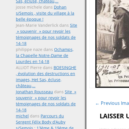
Sas, écluse, château,…
josse michele
dans
Dohan
s/Semois , visite du village à la
belle époque !
Jean-Marie Vanderlick
dans
Site
» souvenir » pour revoir les
témoignages de nos soldats de
14-18
philippe naze
dans
Ochamps,
la Chapelle Notre-Dame de
Lourdes en 14-18
ALLIOT Pierre
dans
BOESINGHE
, évolution des destructions en
images, Het Sas, écluse,
château,…
Jonathan Rousseau
dans
Site »
souvenir » pour revoir les
← Previous Im
témoignages de nos soldats de
14-18
LAISSER
michel
dans
Parcours du
Sergent Félix Body d’Auby
s/Semois ; 13ème & 19ème de