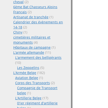
cheval
(2)
6ème Bat Chasseurs Alpins
Français
(2)
Artisanat de tranchée
(1)
Calendrier des évènements en
14-18
(2)
Chiny
(1)
cimetières militaires et
monuments
(4)
Hôpitaux de campagne
(1)
L'armée allemande
(11)
L'armement des belligérants
(10)
Les Zeppelins
(5)
L'Armée Belge
(182)
Aviation Belge
(1)
Corps des Transports
(2)
Compagnie de Transport
belge
(1)
L'Artillerie Belge
(17)
01er régiment d'artillerie