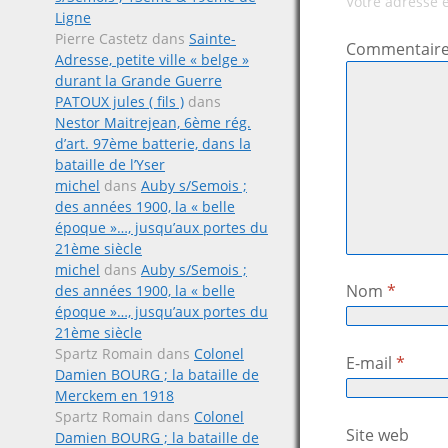
Votre adresse 
Ligne
Pierre Castetz
dans
Sainte-
Commentair
Adresse, petite ville « belge »
durant la Grande Guerre
PATOUX jules ( fils )
dans
Nestor Maitrejean, 6ème rég.
d’art. 97ème batterie, dans la
bataille de l’Yser
michel
dans
Auby s/Semois ;
des années 1900, la « belle
époque »…, jusqu’aux portes du
21ème siècle
michel
dans
Auby s/Semois ;
Nom
*
des années 1900, la « belle
époque »…, jusqu’aux portes du
21ème siècle
Spartz Romain
dans
Colonel
E-mail
*
Damien BOURG ; la bataille de
Merckem en 1918
Spartz Romain
dans
Colonel
Site web
Damien BOURG ; la bataille de