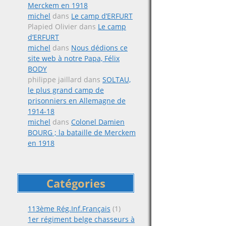
Merckem en 1918
michel
dans
Le camp d’ERFURT
Plapied Olivier
dans
Le camp
d’ERFURT
michel
dans
Nous dédions ce
site web à notre Papa, Félix
BODY
philippe jaillard
dans
SOLTAU,
le plus grand camp de
prisonniers en Allemagne de
1914-18
michel
dans
Colonel Damien
BOURG ; la bataille de Merckem
en 1918
Catégories
113ème Rég.Inf.Français
(1)
1er régiment belge chasseurs à