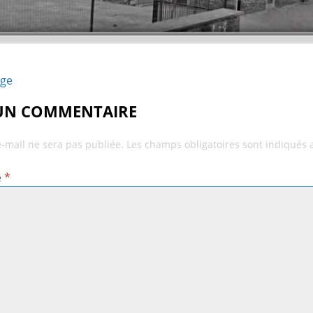
age
 UN COMMENTAIRE
e-mail ne sera pas publiée.
Les champs obligatoires sont indiqués
e
*