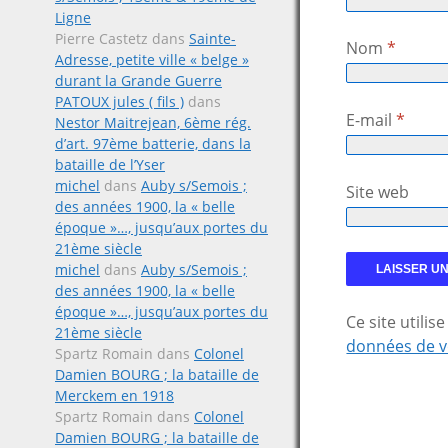
Ligne
Pierre Castetz
dans
Sainte-
Nom
*
Adresse, petite ville « belge »
durant la Grande Guerre
PATOUX jules ( fils )
dans
E-mail
*
Nestor Maitrejean, 6ème rég.
d’art. 97ème batterie, dans la
bataille de l’Yser
michel
dans
Auby s/Semois ;
Site web
des années 1900, la « belle
époque »…, jusqu’aux portes du
21ème siècle
michel
dans
Auby s/Semois ;
des années 1900, la « belle
époque »…, jusqu’aux portes du
Ce site utili
21ème siècle
données de v
Spartz Romain
dans
Colonel
Damien BOURG ; la bataille de
Merckem en 1918
Spartz Romain
dans
Colonel
Damien BOURG ; la bataille de