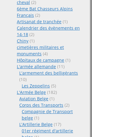
cheval
(2)
6ème Bat Chasseurs Alpins
Français
(2)
Artisanat de tranchée
(1)
Calendrier des évènements en
14-18
(2)
Chiny
(1)
cimetières militaires et
monuments
(4)
Hôpitaux de campagne
(1)
L'armée allemande
(11)
L'armement des belligérants
(10)
Les Zeppelins
(5)
L'Armée Belge
(182)
Aviation Belge
(1)
Corps des Transports
(2)
Compagnie de Transport
belge
(1)
L'Artillerie Belge
(17)
01er régiment d'artillerie