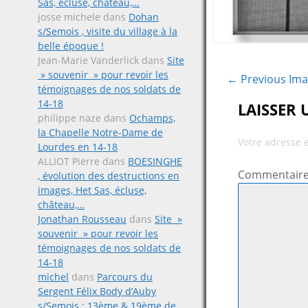
Sas, écluse, château,…
josse michele
dans
Dohan
s/Semois , visite du village à la
belle époque !
Jean-Marie Vanderlick
dans
Site
» souvenir » pour revoir les
← Previous Im
témoignages de nos soldats de
14-18
LAISSER
philippe naze
dans
Ochamps,
la Chapelle Notre-Dame de
Votre adresse 
Lourdes en 14-18
ALLIOT Pierre
dans
BOESINGHE
Commentair
, évolution des destructions en
images, Het Sas, écluse,
château,…
Jonathan Rousseau
dans
Site »
souvenir » pour revoir les
témoignages de nos soldats de
14-18
michel
dans
Parcours du
Sergent Félix Body d’Auby
s/Semois ; 13ème & 19ème de