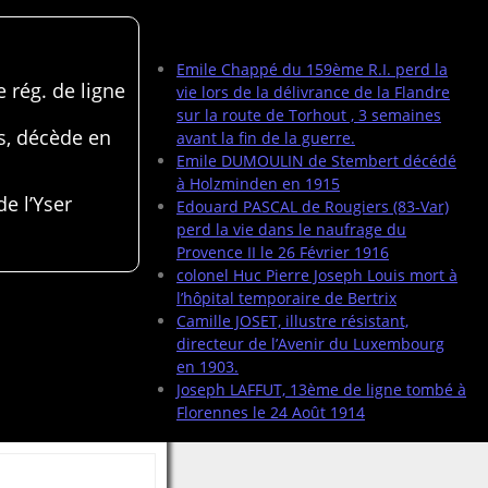
Articles récents
Emile Chappé du 159ème R.I. perd la
 rég. de ligne
vie lors de la délivrance de la Flandre
sur la route de Torhout , 3 semaines
s, décède en
avant la fin de la guerre.
Emile DUMOULIN de Stembert décédé
à Holzminden en 1915
de l’Yser
Edouard PASCAL de Rougiers (83-Var)
perd la vie dans le naufrage du
Provence II le 26 Février 1916
colonel Huc Pierre Joseph Louis mort à
l’hôpital temporaire de Bertrix
Camille JOSET, illustre résistant,
directeur de l’Avenir du Luxembourg
en 1903.
Joseph LAFFUT, 13ème de ligne tombé à
Florennes le 24 Août 1914