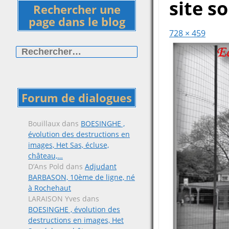
site s
Rechercher une
page dans le blog
728 × 459
Rechercher :
Forum de dialogues
Bouillaux
dans
BOESINGHE ,
évolution des destructions en
images, Het Sas, écluse,
château,…
D’Ans Pold
dans
Adjudant
BARBASON, 10ème de ligne, né
à Rochehaut
LARAISON Yves
dans
BOESINGHE , évolution des
destructions en images, Het