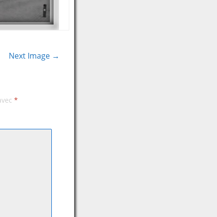
Next Image →
 avec
*