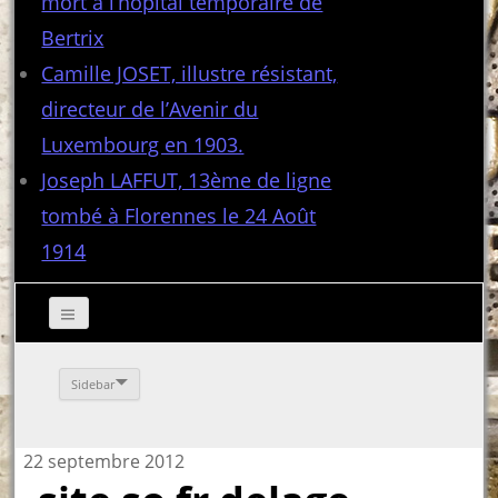
mort à l’hôpital temporaire de
Bertrix
Camille JOSET, illustre résistant,
directeur de l’Avenir du
Luxembourg en 1903.
Joseph LAFFUT, 13ème de ligne
tombé à Florennes le 24 Août
1914
Sidebar
22 septembre 2012