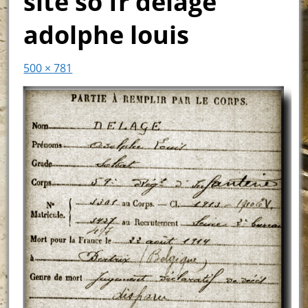
site so fr delage
adolphe louis
500 × 781