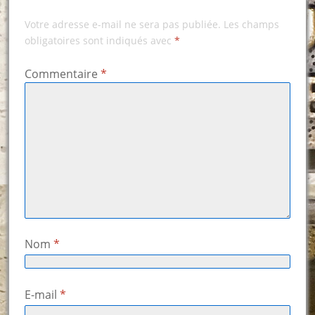
Votre adresse e-mail ne sera pas publiée.
Les champs
obligatoires sont indiqués avec
*
Commentaire
*
Nom
*
E-mail
*