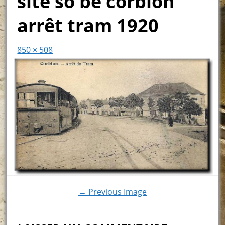
site so be corbion
arrêt tram 1920
850 × 508
← Previous Image