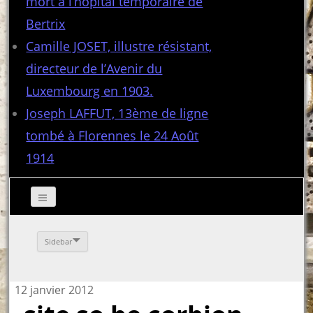
mort à l’hôpital temporaire de
Bertrix
Camille JOSET, illustre résistant,
directeur de l’Avenir du
Luxembourg en 1903.
Joseph LAFFUT, 13ème de ligne
tombé à Florennes le 24 Août
1914
Sidebar
12 janvier 2012