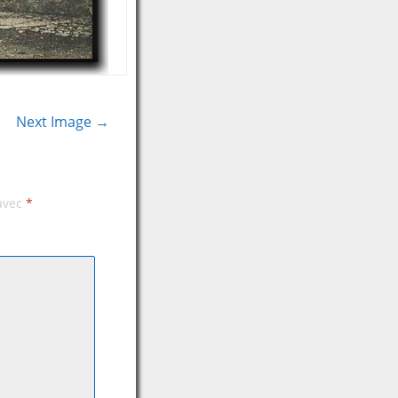
Next Image →
 avec
*