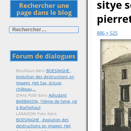
sitye 
Rechercher une
page dans le blog
pierre
Rechercher :
886 × 525
Forum de dialogues
Bouillaux
dans
BOESINGHE ,
évolution des destructions en
images, Het Sas, écluse,
château,…
D’Ans Pold
dans
Adjudant
BARBASON, 10ème de ligne, né
à Rochehaut
LARAISON Yves
dans
BOESINGHE , évolution des
destructions en images, Het