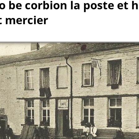
so be corbion la poste et 
t mercier