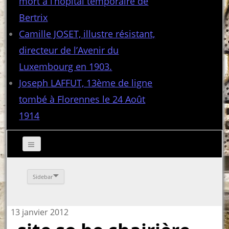
mort à l’hôpital temporaire de
Bertrix
Camille JOSET, illustre résistant,
directeur de l’Avenir du
Luxembourg en 1903.
Joseph LAFFUT, 13ème de ligne
tombé à Florennes le 24 Août
1914
Sidebar
13 janvier 2012