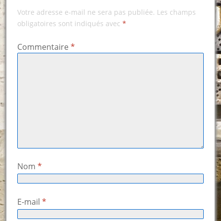
Votre adresse e-mail ne sera pas publiée.
Les champs
obligatoires sont indiqués avec
*
Commentaire
*
Nom
*
E-mail
*