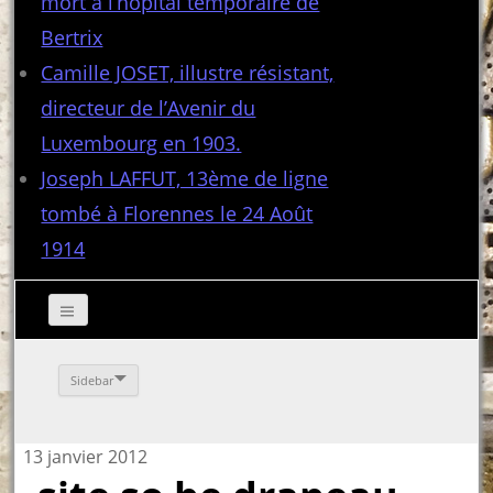
mort à l’hôpital temporaire de
Bertrix
Camille JOSET, illustre résistant,
directeur de l’Avenir du
Luxembourg en 1903.
Joseph LAFFUT, 13ème de ligne
tombé à Florennes le 24 Août
1914
Sidebar
13 janvier 2012