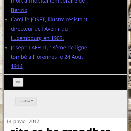
mort à l’hôpital temporaire de
Bertrix
Camille JOSET, illustre résistant,
directeur de l’Avenir du
Luxembourg en 1903.
Joseph LAFFUT, 13ème de ligne
tombé à Florennes le 24 Août
1914
Sidebar
14 janvier 2012