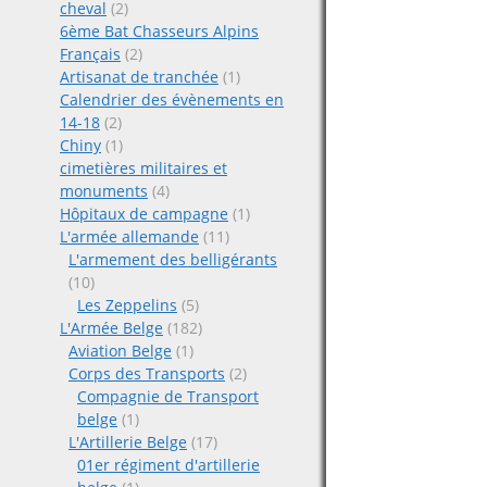
cheval
(2)
6ème Bat Chasseurs Alpins
Français
(2)
Artisanat de tranchée
(1)
Calendrier des évènements en
14-18
(2)
Chiny
(1)
cimetières militaires et
monuments
(4)
Hôpitaux de campagne
(1)
L'armée allemande
(11)
L'armement des belligérants
(10)
Les Zeppelins
(5)
L'Armée Belge
(182)
Aviation Belge
(1)
Corps des Transports
(2)
Compagnie de Transport
belge
(1)
L'Artillerie Belge
(17)
01er régiment d'artillerie