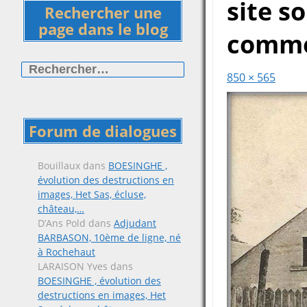
site s
Rechercher une
page dans le blog
comm
Rechercher :
850 × 565
Forum de dialogues
Bouillaux
dans
BOESINGHE ,
évolution des destructions en
images, Het Sas, écluse,
château,…
D’Ans Pold
dans
Adjudant
BARBASON, 10ème de ligne, né
à Rochehaut
LARAISON Yves
dans
BOESINGHE , évolution des
destructions en images, Het