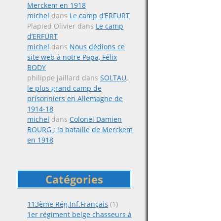
Merckem en 1918
michel
dans
Le camp d’ERFURT
Plapied Olivier
dans
Le camp
d’ERFURT
michel
dans
Nous dédions ce
site web à notre Papa, Félix
BODY
philippe jaillard
dans
SOLTAU,
le plus grand camp de
prisonniers en Allemagne de
1914-18
michel
dans
Colonel Damien
BOURG ; la bataille de Merckem
en 1918
Catégories
113ème Rég.Inf.Français
(1)
1er régiment belge chasseurs à