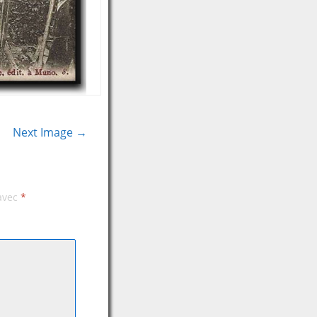
Next Image →
 avec
*