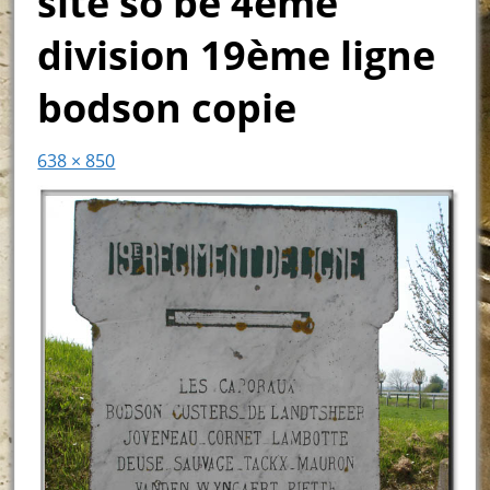
site so be 4ème
division 19ème ligne
bodson copie
638 × 850