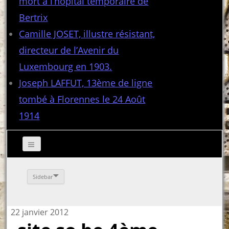
mort à l’hôpital temporaire de
Bertrix
Camille JOSET, illustre résistant,
directeur de l’Avenir du
Luxembourg en 1903.
Joseph LAFFUT, 13ème de ligne
tombé à Florennes le 24 Août
1914
Sidebar
22 janvier 2012