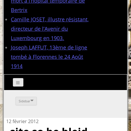
mort à l’hôpital temporaire de
Bertrix
Camille JOSET, illustre résistant,
directeur de l’Avenir du
Luxembourg en 1903.
Joseph LAFFUT, 13ème de ligne
tombé à Florennes le 24 Août
1914
Sidebar
12 février 2012