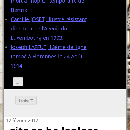
mort à l’hôpital temporaire de
Bertrix
Camille JOSET, illustre résistant,
directeur de l’Avenir du
Luxembourg en 1903.
Joseph LAFFUT, 13ème de ligne
tombé à Florennes le 24 Août
1914
Sidebar
12 février 2012