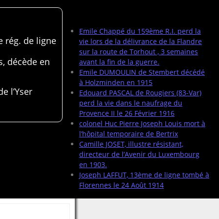
Articles récents
Emile Chappé du 159ème R.I. perd la
 rég. de ligne
vie lors de la délivrance de la Flandre
sur la route de Torhout , 3 semaines
s, décède en
avant la fin de la guerre.
Emile DUMOULIN de Stembert décédé
à Holzminden en 1915
de l’Yser
Edouard PASCAL de Rougiers (83-Var)
perd la vie dans le naufrage du
Provence II le 26 Février 1916
colonel Huc Pierre Joseph Louis mort à
l’hôpital temporaire de Bertrix
Camille JOSET, illustre résistant,
directeur de l’Avenir du Luxembourg
en 1903.
Joseph LAFFUT, 13ème de ligne tombé à
Florennes le 24 Août 1914