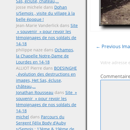
Sas, écluse, château,…
josse michele
dans
Dohan
s/Semois , visite du village à la
belle époque !
Jean-Marie Vanderlick
dans
Site
» souvenir » pour revoir les
témoignages de nos soldats de
14-18
← Previous Im
philippe naze
dans
Ochamps,
la Chapelle Notre-Dame de
Lourdes en 14-18
Votre adresse 
ALLIOT Pierre
dans
BOESINGHE
, évolution des destructions en
Commentair
images, Het Sas, écluse,
château,…
Jonathan Rousseau
dans
Site »
souvenir » pour revoir les
témoignages de nos soldats de
14-18
michel
dans
Parcours du
Sergent Félix Body d’Auby
s/Semois ; 13ème & 19ème de