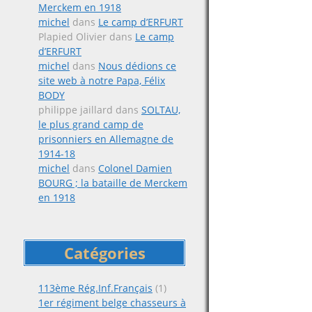
Merckem en 1918
michel
dans
Le camp d’ERFURT
Plapied Olivier
dans
Le camp
d’ERFURT
michel
dans
Nous dédions ce
site web à notre Papa, Félix
BODY
philippe jaillard
dans
SOLTAU,
le plus grand camp de
prisonniers en Allemagne de
1914-18
michel
dans
Colonel Damien
BOURG ; la bataille de Merckem
en 1918
Catégories
113ème Rég.Inf.Français
(1)
1er régiment belge chasseurs à