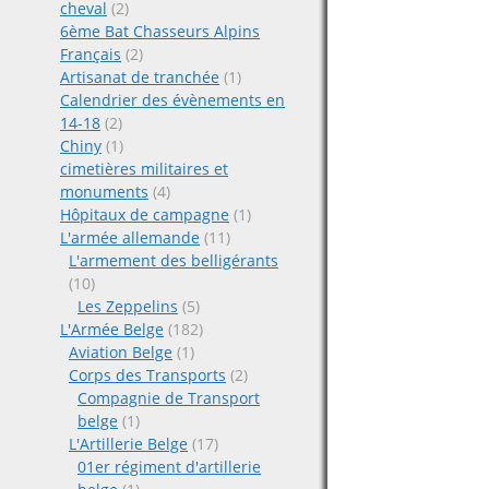
cheval
(2)
6ème Bat Chasseurs Alpins
Français
(2)
Artisanat de tranchée
(1)
Calendrier des évènements en
14-18
(2)
Chiny
(1)
cimetières militaires et
monuments
(4)
Hôpitaux de campagne
(1)
L'armée allemande
(11)
L'armement des belligérants
(10)
Les Zeppelins
(5)
L'Armée Belge
(182)
Aviation Belge
(1)
Corps des Transports
(2)
Compagnie de Transport
belge
(1)
L'Artillerie Belge
(17)
01er régiment d'artillerie