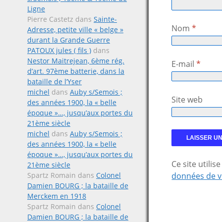
Ligne
Pierre Castetz
dans
Sainte-
Nom
*
Adresse, petite ville « belge »
durant la Grande Guerre
PATOUX jules ( fils )
dans
Nestor Maitrejean, 6ème rég.
E-mail
*
d’art. 97ème batterie, dans la
bataille de l’Yser
michel
dans
Auby s/Semois ;
Site web
des années 1900, la « belle
époque »…, jusqu’aux portes du
21ème siècle
michel
dans
Auby s/Semois ;
des années 1900, la « belle
époque »…, jusqu’aux portes du
Ce site utili
21ème siècle
Spartz Romain
dans
Colonel
données de v
Damien BOURG ; la bataille de
Merckem en 1918
Spartz Romain
dans
Colonel
Damien BOURG ; la bataille de