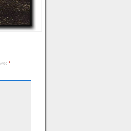
 avec
*