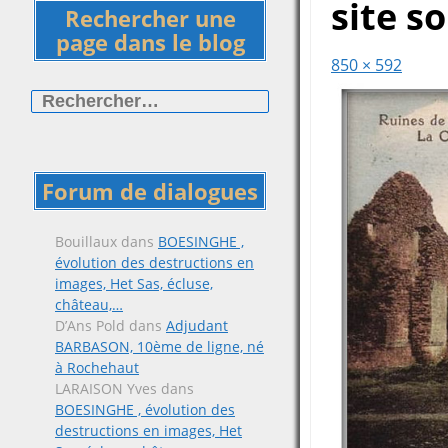
site s
Rechercher une
page dans le blog
850 × 592
Rechercher :
Forum de dialogues
Bouillaux
dans
BOESINGHE ,
évolution des destructions en
images, Het Sas, écluse,
château,…
D’Ans Pold
dans
Adjudant
BARBASON, 10ème de ligne, né
à Rochehaut
LARAISON Yves
dans
BOESINGHE , évolution des
destructions en images, Het