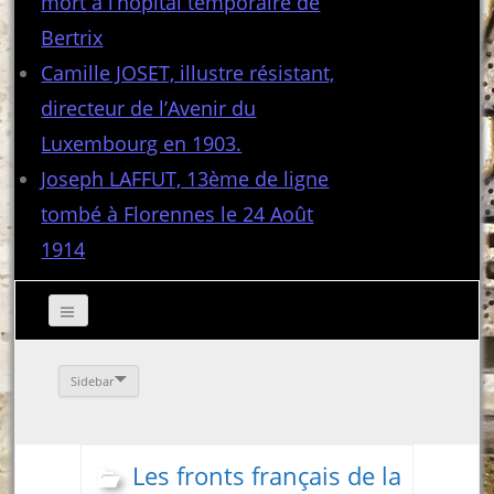
mort à l’hôpital temporaire de
Bertrix
Camille JOSET, illustre résistant,
directeur de l’Avenir du
Luxembourg en 1903.
Joseph LAFFUT, 13ème de ligne
tombé à Florennes le 24 Août
1914
Sidebar
Les fronts français de la