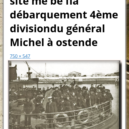
site me be fla
débarquement 4ème
divisiondu général
Michel à ostende
750 × 547