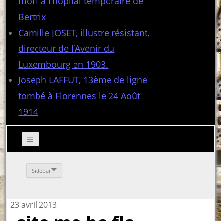
mort à l’hôpital temporaire de
Bertrix
Camille JOSET, illustre résistant,
directeur de l’Avenir du
Luxembourg en 1903.
Joseph LAFFUT, 13ème de ligne
tombé à Florennes le 24 Août
1914
Sidebar
23 avril 2013