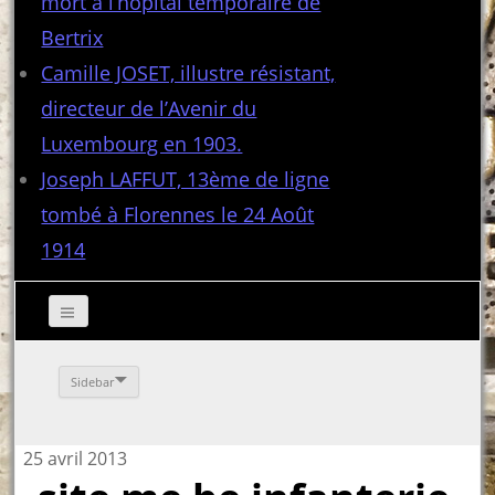
mort à l’hôpital temporaire de
Bertrix
Camille JOSET, illustre résistant,
directeur de l’Avenir du
Luxembourg en 1903.
Joseph LAFFUT, 13ème de ligne
tombé à Florennes le 24 Août
1914
Sidebar
25 avril 2013