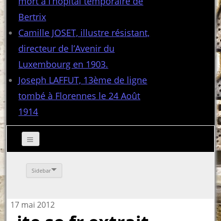
mort à l’hôpital temporaire de
Bertrix
Camille JOSET, illustre résistant,
directeur de l’Avenir du
Luxembourg en 1903.
Joseph LAFFUT, 13ème de ligne
tombé à Florennes le 24 Août
1914
Sidebar
17 mai 2012