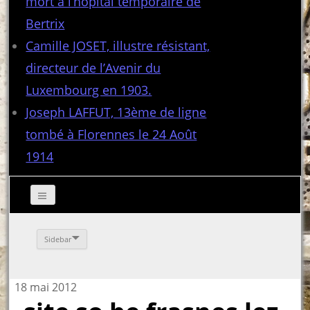
mort à l’hôpital temporaire de
Bertrix
Camille JOSET, illustre résistant,
directeur de l’Avenir du
Luxembourg en 1903.
Joseph LAFFUT, 13ème de ligne
tombé à Florennes le 24 Août
1914
Sidebar
18 mai 2012