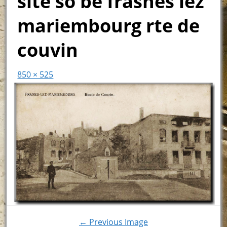
site so be frasnes lez
mariembourg rte de
couvin
850 × 525
← Previous Image