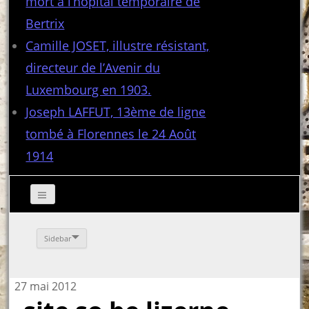
mort à l’hôpital temporaire de
Bertrix
Camille JOSET, illustre résistant,
directeur de l’Avenir du
Luxembourg en 1903.
Joseph LAFFUT, 13ème de ligne
tombé à Florennes le 24 Août
1914
Sidebar
27 mai 2012