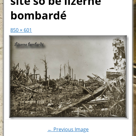
site so be lizerne
bombardé
850 × 601
← Previous Image