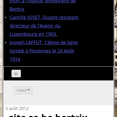
mort à l’hôpital temporaire de
Bertrix
Camille JOSET, illustre résistant,
directeur de l’Avenir du
Luxembourg en 1903.
Joseph LAFFUT, 13ème de ligne
tombé à Florennes le 24 Août
1914
Sidebar
5 août 2012