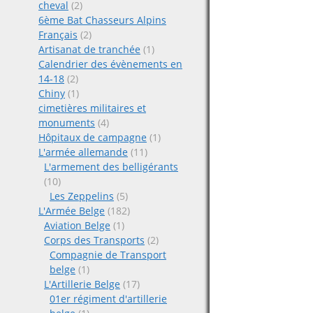
cheval
(2)
6ème Bat Chasseurs Alpins
Français
(2)
Artisanat de tranchée
(1)
Calendrier des évènements en
14-18
(2)
Chiny
(1)
cimetières militaires et
monuments
(4)
Hôpitaux de campagne
(1)
L'armée allemande
(11)
L'armement des belligérants
(10)
Les Zeppelins
(5)
L'Armée Belge
(182)
Aviation Belge
(1)
Corps des Transports
(2)
Compagnie de Transport
belge
(1)
L'Artillerie Belge
(17)
01er régiment d'artillerie