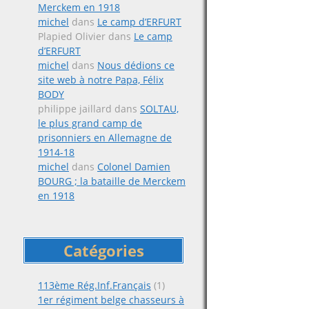
Merckem en 1918
michel
dans
Le camp d’ERFURT
Plapied Olivier
dans
Le camp
d’ERFURT
michel
dans
Nous dédions ce
site web à notre Papa, Félix
BODY
philippe jaillard
dans
SOLTAU,
le plus grand camp de
prisonniers en Allemagne de
1914-18
michel
dans
Colonel Damien
BOURG ; la bataille de Merckem
en 1918
Catégories
113ème Rég.Inf.Français
(1)
1er régiment belge chasseurs à