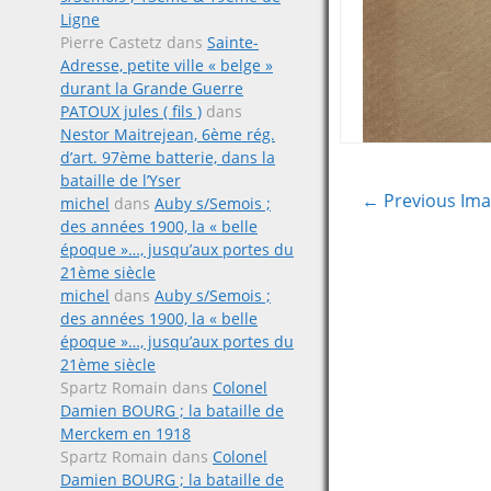
Ligne
Pierre Castetz
dans
Sainte-
Adresse, petite ville « belge »
durant la Grande Guerre
PATOUX jules ( fils )
dans
Nestor Maitrejean, 6ème rég.
d’art. 97ème batterie, dans la
bataille de l’Yser
← Previous Im
michel
dans
Auby s/Semois ;
des années 1900, la « belle
époque »…, jusqu’aux portes du
21ème siècle
michel
dans
Auby s/Semois ;
des années 1900, la « belle
époque »…, jusqu’aux portes du
21ème siècle
Spartz Romain
dans
Colonel
Damien BOURG ; la bataille de
Merckem en 1918
Spartz Romain
dans
Colonel
Damien BOURG ; la bataille de