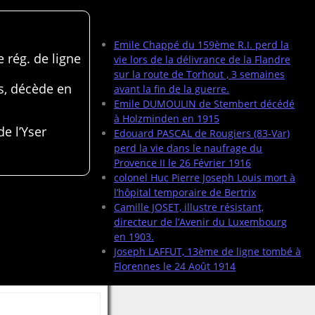
Articles récents
Emile Chappé du 159ème R.I. perd la
 rég. de ligne
vie lors de la délivrance de la Flandre
sur la route de Torhout , 3 semaines
s, décède en
avant la fin de la guerre.
Emile DUMOULIN de Stembert décédé
à Holzminden en 1915
de l’Yser
Edouard PASCAL de Rougiers (83-Var)
perd la vie dans le naufrage du
Provence II le 26 Février 1916
colonel Huc Pierre Joseph Louis mort à
l’hôpital temporaire de Bertrix
Camille JOSET, illustre résistant,
directeur de l’Avenir du Luxembourg
en 1903.
Joseph LAFFUT, 13ème de ligne tombé à
Florennes le 24 Août 1914