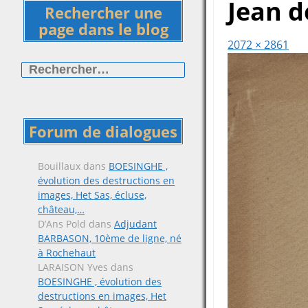
Jean d
Rechercher une
page dans le blog
2072 × 2861
Rechercher :
Forum de dialogues
Bouillaux
dans
BOESINGHE ,
évolution des destructions en
images, Het Sas, écluse,
château,…
D’Ans Pold
dans
Adjudant
BARBASON, 10ème de ligne, né
à Rochehaut
LARAISON Yves
dans
BOESINGHE , évolution des
destructions en images, Het