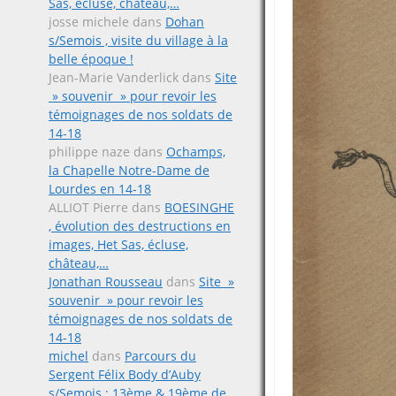
Sas, écluse, château,…
josse michele
dans
Dohan
s/Semois , visite du village à la
belle époque !
Jean-Marie Vanderlick
dans
Site
» souvenir » pour revoir les
témoignages de nos soldats de
14-18
philippe naze
dans
Ochamps,
la Chapelle Notre-Dame de
Lourdes en 14-18
ALLIOT Pierre
dans
BOESINGHE
, évolution des destructions en
images, Het Sas, écluse,
château,…
Jonathan Rousseau
dans
Site »
souvenir » pour revoir les
témoignages de nos soldats de
14-18
michel
dans
Parcours du
Sergent Félix Body d’Auby
s/Semois ; 13ème & 19ème de