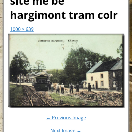
site me be
hargimont tram colr
1000 × 639
← Previous Image
Next Image →