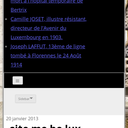
mort à l’hôpital temporaire de
Bertrix
Camille JOSET, illustre résistant,
directeur de l’Avenir du
Luxembourg en 1903.
Joseph LAFFUT, 13ème de ligne
tombé à Florennes le 24 Août
1914
Sidebar
20 janvier 2013