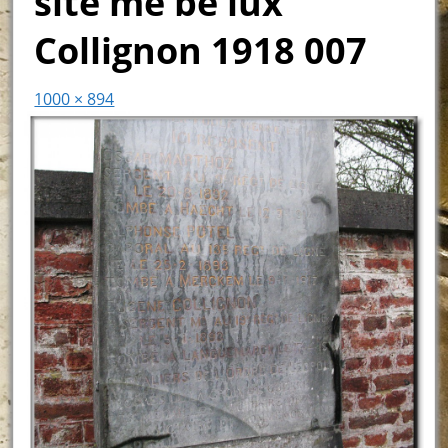
site me be lux
Collignon 1918 007
1000 × 894