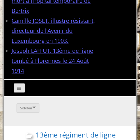
mort à l’hôpital temporaire de
Bertrix
Camille JOSET, illustre résistant,
directeur de l’Avenir du
Luxembourg en 1903.
Joseph LAFFUT, 13ème de ligne
tombé à Florennes le 24 Août
1914
Sidebar
13ème régiment de ligne