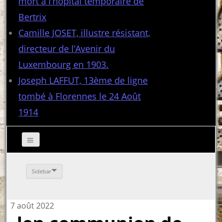
mort à l’hôpital temporaire de
Bertrix
Camille JOSET, illustre résistant,
directeur de l’Avenir du
Luxembourg en 1903.
Joseph LAFFUT, 13ème de ligne
tombé à Florennes le 24 Août
1914
Sidebar
7 août 2022