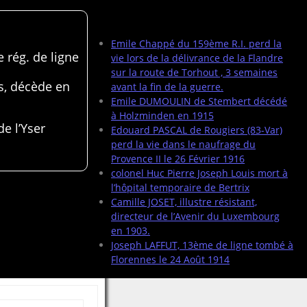
Articles récents
Emile Chappé du 159ème R.I. perd la
 rég. de ligne
vie lors de la délivrance de la Flandre
sur la route de Torhout , 3 semaines
s, décède en
avant la fin de la guerre.
Emile DUMOULIN de Stembert décédé
à Holzminden en 1915
de l’Yser
Edouard PASCAL de Rougiers (83-Var)
perd la vie dans le naufrage du
Provence II le 26 Février 1916
colonel Huc Pierre Joseph Louis mort à
l’hôpital temporaire de Bertrix
Camille JOSET, illustre résistant,
directeur de l’Avenir du Luxembourg
en 1903.
Joseph LAFFUT, 13ème de ligne tombé à
Florennes le 24 Août 1914