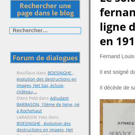
Rechercher une
ferna
page dans le blog
ligne 
Rechercher :
en 19
Forum de dialogues
Fernand Louis 
Il est soigné d
Bouillaux
dans
BOESINGHE ,
évolution des destructions en
images, Het Sas, écluse,
Il décède de s
château,…
D’Ans Pold
dans
Adjudant
BARBASON, 10ème de ligne, né
à Rochehaut
LARAISON Yves
dans
BOESINGHE , évolution des
destructions en images, Het