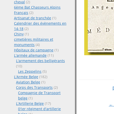
cheval
(2)
6ème Bat Chasseurs Alpins
Français
(2)
Artisanat de tranchée
(1)
Calendrier des évènements en
14-18
(2)
Chiny
(1)
cimetières militaires et
monuments
(4)
Hôpitaux de campagne
(1)
L'armée allemande
(11)
L'armement des belligérants
(10)
Les Zeppelins
(5)
L'Armée Belge
(182)
Aviation Belge
(1)
Post
Corps des Transports
(2)
Compagnie de Transport
belge
(1)
navigat
L'Artillerie Belge
(17)
← 
01er régiment d'artillerie