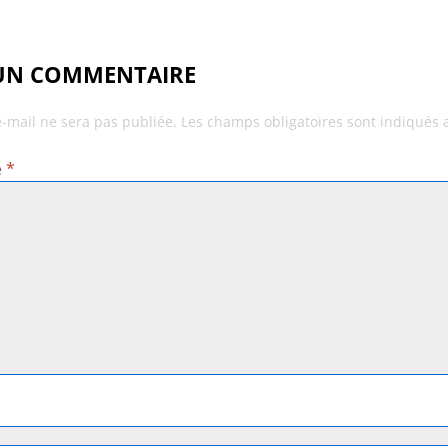
 UN COMMENTAIRE
e-mail ne sera pas publiée.
Les champs obligatoires sont indiqués
e
*