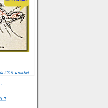
ût 2015
michel
 →
1917