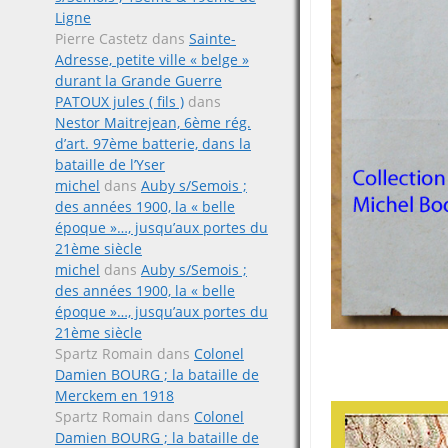
Ligne
Pierre Castetz
dans
Sainte-
Adresse, petite ville « belge »
durant la Grande Guerre
PATOUX jules ( fils )
dans
Nestor Maitrejean, 6ème rég.
d’art. 97ème batterie, dans la
bataille de l’Yser
michel
dans
Auby s/Semois ;
des années 1900, la « belle
époque »…, jusqu’aux portes du
21ème siècle
michel
dans
Auby s/Semois ;
des années 1900, la « belle
époque »…, jusqu’aux portes du
21ème siècle
Spartz Romain
dans
Colonel
Damien BOURG ; la bataille de
Merckem en 1918
Spartz Romain
dans
Colonel
Damien BOURG ; la bataille de