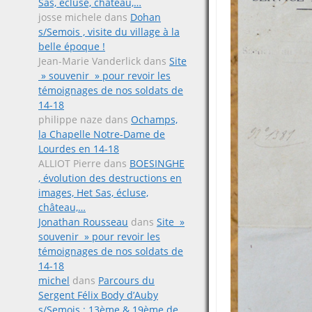
Sas, écluse, château,…
josse michele
dans
Dohan
s/Semois , visite du village à la
belle époque !
Jean-Marie Vanderlick
dans
Site
» souvenir » pour revoir les
témoignages de nos soldats de
14-18
philippe naze
dans
Ochamps,
la Chapelle Notre-Dame de
Lourdes en 14-18
ALLIOT Pierre
dans
BOESINGHE
, évolution des destructions en
images, Het Sas, écluse,
château,…
Jonathan Rousseau
dans
Site »
souvenir » pour revoir les
témoignages de nos soldats de
14-18
michel
dans
Parcours du
Sergent Félix Body d’Auby
s/Semois ; 13ème & 19ème de