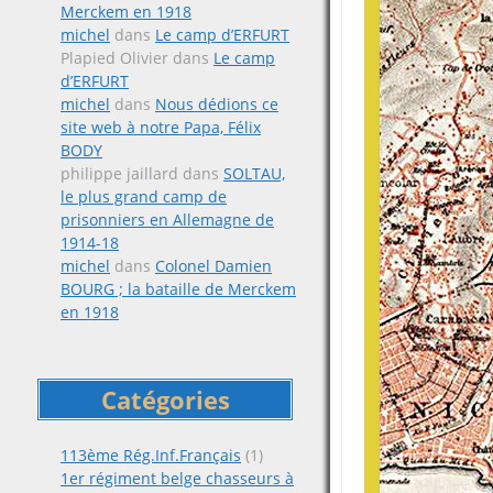
Merckem en 1918
michel
dans
Le camp d’ERFURT
Plapied Olivier
dans
Le camp
d’ERFURT
michel
dans
Nous dédions ce
site web à notre Papa, Félix
BODY
philippe jaillard
dans
SOLTAU,
le plus grand camp de
prisonniers en Allemagne de
1914-18
michel
dans
Colonel Damien
BOURG ; la bataille de Merckem
en 1918
Catégories
113ème Rég.Inf.Français
(1)
1er régiment belge chasseurs à