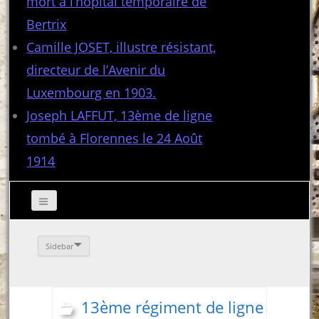
mort à l’hôpital temporaire de
Bertrix
Camille JOSET, illustre résistant,
directeur de l’Avenir du
Luxembourg en 1903.
Joseph LAFFUT, 13ème de ligne
tombé à Florennes le 24 Août
1914
Sidebar
13ème régiment de ligne