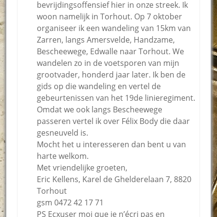
bevrijdingsoffensief hier in onze streek. Ik
woon namelijk in Torhout. Op 7 oktober
organiseer ik een wandeling van 15km van
Zarren, langs Amersvelde, Handzame,
Bescheewege, Edwalle naar Torhout. We
wandelen zo in de voetsporen van mijn
grootvader, honderd jaar later. Ik ben de
gids op die wandeling en vertel de
gebeurtenissen van het 19de linieregiment.
Omdat we ook langs Bescheewege
passeren vertel ik over Félix Body die daar
gesneuveld is.
Mocht het u interesseren dan bent u van
harte welkom.
Met vriendelijke groeten,
Eric Kellens, Karel de Ghelderelaan 7, 8820
Torhout
gsm 0472 42 17 71
PS Ecxuser moi que je n’écri pas en