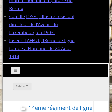
mort à l’hôpital temporaire de
Bertrix
Camille JOSET, illustre résistant,
directeur de l’Avenir du
Luxembourg en 1903.
Joseph LAFFUT, 13ème de ligne
tombé à Florennes le 24 Août
1914
Sidebar
14ème régiment de ligne