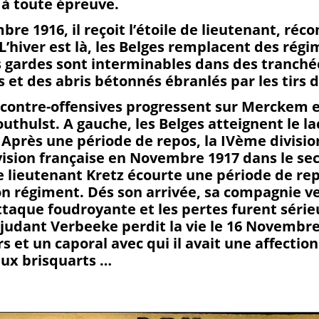
 à toute épreuve.
bre 1916, il reçoit l’étoile de lieutenant, ré
 L’hiver est là, les Belges remplacent des rég
es gardes sont interminables dans des tranché
et des abris bétonnés ébranlés par les tirs d’
s contre-offensives progressent sur Merckem e
outhulst. A gauche, les Belges atteignent le la
 Après une période de repos, la IVème divisio
ivision française en Novembre 1917 dans le se
 lieutenant Kretz écourte une période de re
on régiment. Dés son arrivée, sa compagnie v
ttaque foudroyante et les pertes furent série
adjudant Verbeeke perdit la vie le 16 Novembre
rs et un caporal avec qui il avait une affection
eux brisquarts …