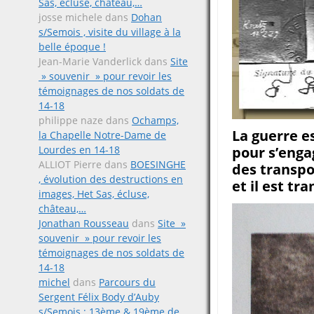
Sas, écluse, château,…
josse michele
dans
Dohan
s/Semois , visite du village à la
belle époque !
Jean-Marie Vanderlick
dans
Site
» souvenir » pour revoir les
témoignages de nos soldats de
14-18
philippe naze
dans
Ochamps,
La guerre es
la Chapelle Notre-Dame de
Lourdes en 14-18
pour s’engag
ALLIOT Pierre
dans
BOESINGHE
des transpo
, évolution des destructions en
et il est tr
images, Het Sas, écluse,
château,…
Jonathan Rousseau
dans
Site »
souvenir » pour revoir les
témoignages de nos soldats de
14-18
michel
dans
Parcours du
Sergent Félix Body d’Auby
s/Semois ; 13ème & 19ème de