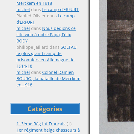
Merckem en 1918
michel
dans
Le camp d’ERFURT
Plapied Olivier
dans
Le camp
d’ERFURT
michel
dans
Nous dédions ce
site web à notre Papa, Félix
BODY
philippe jaillard
dans
SOLTAU,
le plus grand camp de
prisonniers en Allemagne de
1914-18
michel
dans
Colonel Damien
BOURG ; la bataille de Merckem
en 1918
Catégories
113ème Rég.Inf.Français
(1)
1er régiment belge chasseurs à