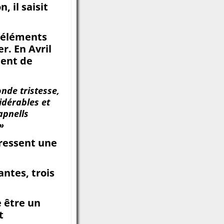
, il saisit
s éléments
r. En Avril
ment de
nde tristesse,
idérables et
apnells
»
 ressent une
ntes, trois
e être un
t