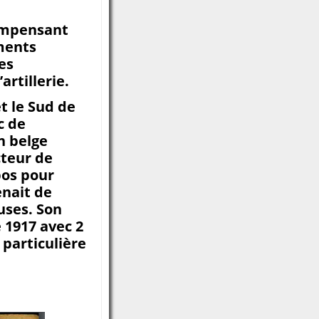
compensant
iments
es
artillerie.
t le Sud de
c de
n belge
cteur de
pos pour
enait de
uses. Son
 1917 avec 2
 particulière