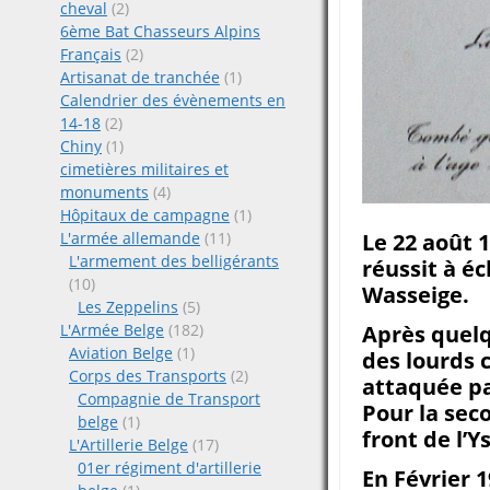
cheval
(2)
6ème Bat Chasseurs Alpins
Français
(2)
Artisanat de tranchée
(1)
Calendrier des évènements en
14-18
(2)
Chiny
(1)
cimetières militaires et
monuments
(4)
Hôpitaux de campagne
(1)
L'armée allemande
(11)
Le 22 août 1
L'armement des belligérants
réussit à é
(10)
Wasseige.
Les Zeppelins
(5)
L'Armée Belge
(182)
Après quelqu
Aviation Belge
(1)
des lourds 
Corps des Transports
(2)
attaquée p
Compagnie de Transport
Pour la seco
belge
(1)
front de l’Y
L'Artillerie Belge
(17)
01er régiment d'artillerie
En Février 1