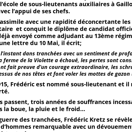
l’école de sous-lieutenants auxiliaires à Gaillon
vec l’appui de ses chefs.
il assimile avec une rapidité déconcertante le
itaire et conquit le diplôme de candidat officie
t déjà envoyé comme adjudant au 13ème régi
une lettre du 10 Mai, il écrit;
à l’instant dans tranchées avec un sentiment de profo
la ferme de la Violette a échoué, les pertes sont cons
nt fait preuve d’un courage extraordinaire, les schr
essus de nos têtes et font voler les mottes de gazon 
915, Frédéric est nommé sous-lieutenant et il
rté.
s passent, trois années de souffrances incessa
la boue, la pluie et le froid…
guerre des tranchées, Frédéric Kretz se révèl
 d’hommes remarquable avec un dévouemen