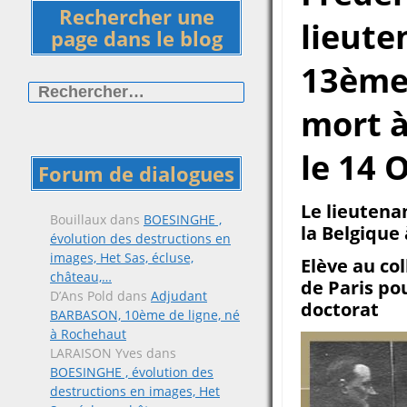
Rechercher une
lieute
page dans le blog
13ème 
Rechercher :
mort 
le 14 
Forum de dialogues
Le lieutenan
Bouillaux
dans
BOESINGHE ,
la Belgique 
évolution des destructions en
images, Het Sas, écluse,
Elève au col
château,…
de Paris pou
D’Ans Pold
dans
Adjudant
doctorat
BARBASON, 10ème de ligne, né
à Rochehaut
LARAISON Yves
dans
BOESINGHE , évolution des
destructions en images, Het