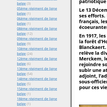
patriotique
belge
(3)
05ème régiment de ligne
Le 13 Décem
belge
(1)
ses efforts.
06ème régiment de ligne
français, l
belge
(1)
écoeurantes 
08ème régiment de ligne
belge
(12)
En 1917, le
09ème régiment de ligne
la forêt d’H
belge
(9)
Blanckaert.
10ème régiment de ligne
relève la d
belge
(24)
Merckem, le
12ème régiment de ligne
rejoindre s
belge
(6)
13ème régiment de ligne
subir une a
belge
(54)
adjoint, l’
14ème régiment de ligne
sous-officie
belge
(5)
pour ces vi
15ème régiment de ligne
belge
(1)
18ème régiment de ligne
belge
(1)