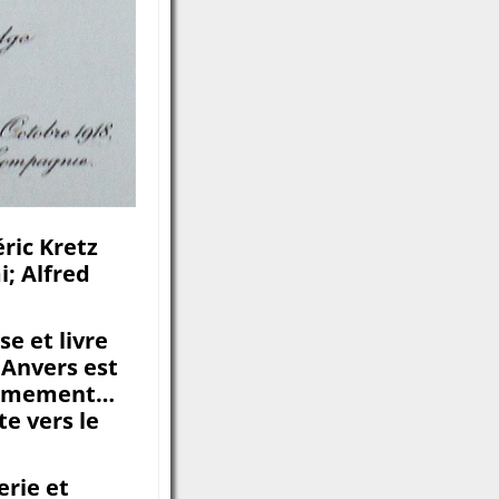
éric Kretz
; Alfred
e et livre
 Anvers est
 armement…
te vers le
erie et