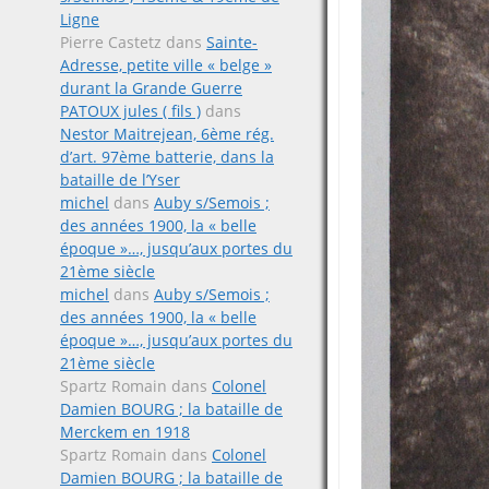
Ligne
Pierre Castetz
dans
Sainte-
Adresse, petite ville « belge »
durant la Grande Guerre
PATOUX jules ( fils )
dans
Nestor Maitrejean, 6ème rég.
d’art. 97ème batterie, dans la
bataille de l’Yser
michel
dans
Auby s/Semois ;
des années 1900, la « belle
époque »…, jusqu’aux portes du
21ème siècle
michel
dans
Auby s/Semois ;
des années 1900, la « belle
époque »…, jusqu’aux portes du
21ème siècle
Spartz Romain
dans
Colonel
Damien BOURG ; la bataille de
Merckem en 1918
Spartz Romain
dans
Colonel
Damien BOURG ; la bataille de