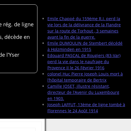
Articles récents
Emile Chappé du 159ème R.I. perd la
 rég. de ligne
vie lors de la délivrance de la Flandre
sur la route de Torhout , 3 semaines
s, décède en
avant la fin de la guerre.
Emile DUMOULIN de Stembert décédé
à Holzminden en 1915
de l’Yser
Edouard PASCAL de Rougiers (83-Var)
perd la vie dans le naufrage du
Provence II le 26 Février 1916
colonel Huc Pierre Joseph Louis mort à
l’hôpital temporaire de Bertrix
Camille JOSET, illustre résistant,
directeur de l’Avenir du Luxembourg
en 1903.
Joseph LAFFUT, 13ème de ligne tombé à
Florennes le 24 Août 1914