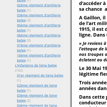
belge
(1)
d’accéder à 
02ème régiment d'artillerie
sa chance a
belge
(1)
03ème régiment d'artillerie
A Gaillon, 
belge
(3)
de l’art mil
05ème régiment d'artillerie
1915, il es
belge
(1)
ligne. Dans 
06ème régiment d'artillerie
belge
(3)
« Je reviens 
07ème régiment d'artillerie
l’attaque de 
belge
(1)
nos troupes o
16ème régiment d'artillerie
éclatent au d
belge
(1)
L'Infanterie de ligne belge
Le 30 Mai 1
(152)
légitime fie
01er régiment de ligne belge
(1)
Trois année
02ème régiment de ligne
années dans 
belge
(1)
03ème régiment de ligne
Dans cette 
belge
(2)
conducteur
04ème régiment de ligne