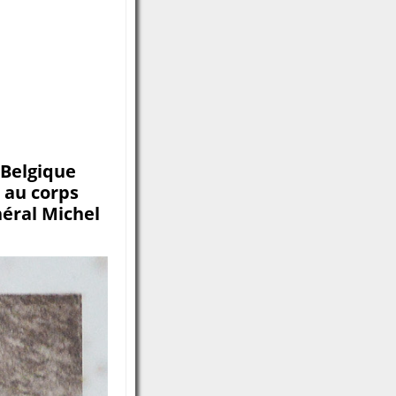
 Belgique
é au corps
néral Michel