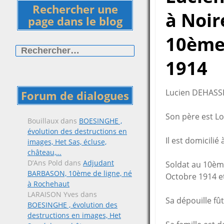
Rechercher une
à Noir
page dans le blog
10ème 
Rechercher :
1914
Lucien DEHASSE
Forum de dialogues
Son père est Lo
Bouillaux
dans
BOESINGHE ,
évolution des destructions en
Il est domicili
images, Het Sas, écluse,
château,…
D’Ans Pold
dans
Adjudant
Soldat au 10ème
BARBASON, 10ème de ligne, né
Octobre 1914 e
à Rochehaut
LARAISON Yves
dans
Sa dépouille fû
BOESINGHE , évolution des
destructions en images, Het