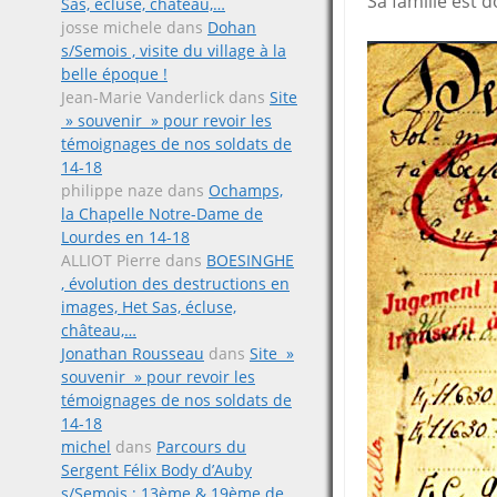
Sa famille est d
Sas, écluse, château,…
josse michele
dans
Dohan
s/Semois , visite du village à la
belle époque !
Jean-Marie Vanderlick
dans
Site
» souvenir » pour revoir les
témoignages de nos soldats de
14-18
philippe naze
dans
Ochamps,
la Chapelle Notre-Dame de
Lourdes en 14-18
ALLIOT Pierre
dans
BOESINGHE
, évolution des destructions en
images, Het Sas, écluse,
château,…
Jonathan Rousseau
dans
Site »
souvenir » pour revoir les
témoignages de nos soldats de
14-18
michel
dans
Parcours du
Sergent Félix Body d’Auby
s/Semois ; 13ème & 19ème de