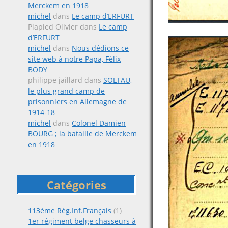
Merckem en 1918
michel
dans
Le camp d’ERFURT
Plapied Olivier
dans
Le camp
d’ERFURT
michel
dans
Nous dédions ce
site web à notre Papa, Félix
BODY
philippe jaillard
dans
SOLTAU,
le plus grand camp de
prisonniers en Allemagne de
1914-18
michel
dans
Colonel Damien
BOURG ; la bataille de Merckem
en 1918
Catégories
113ème Rég.Inf.Français
(1)
1er régiment belge chasseurs à