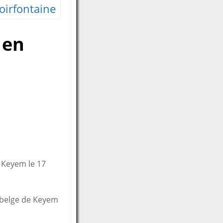
oirfontaine
 en
e Keyem le 17
e belge de Keyem