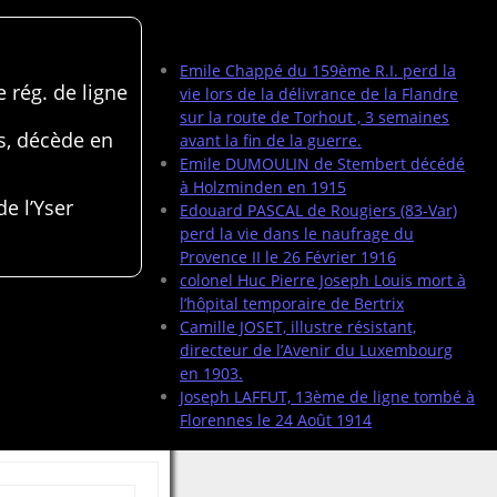
Articles récents
Emile Chappé du 159ème R.I. perd la
 rég. de ligne
vie lors de la délivrance de la Flandre
sur la route de Torhout , 3 semaines
s, décède en
avant la fin de la guerre.
Emile DUMOULIN de Stembert décédé
à Holzminden en 1915
de l’Yser
Edouard PASCAL de Rougiers (83-Var)
perd la vie dans le naufrage du
Provence II le 26 Février 1916
colonel Huc Pierre Joseph Louis mort à
l’hôpital temporaire de Bertrix
Camille JOSET, illustre résistant,
directeur de l’Avenir du Luxembourg
en 1903.
Joseph LAFFUT, 13ème de ligne tombé à
Florennes le 24 Août 1914