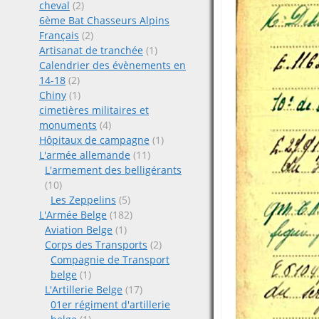
cheval
(2)
6ème Bat Chasseurs Alpins
Français
(2)
Artisanat de tranchée
(1)
Calendrier des évènements en
14-18
(2)
Chiny
(1)
cimetières militaires et
monuments
(4)
Hôpitaux de campagne
(1)
L'armée allemande
(11)
L'armement des belligérants
(10)
Les Zeppelins
(5)
L'Armée Belge
(182)
Aviation Belge
(1)
Corps des Transports
(2)
Compagnie de Transport
belge
(1)
L'Artillerie Belge
(17)
01er régiment d'artillerie