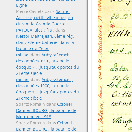
Ligne
Pierre Castetz
dans
Sainte-
Adresse, petite ville « belge »
durant la Grande Guerre
PATOUX jules ( fils )
dans
Nestor Maitrejean, 6ème rég.
d’art. 97ème batterie, dans la
bataille de l’Yser
michel
dans
Auby s/Semois ;
des années 1900, la « belle
époque »…, jusqu’aux portes du
21ème siècle
michel
dans
Auby s/Semois ;
des années 1900, la « belle
époque »…, jusqu’aux portes du
21ème siècle
Spartz Romain
dans
Colonel
Damien BOURG ; la bataille de
Merckem en 1918
Spartz Romain
dans
Colonel
Damien BOURG ; la bataille de