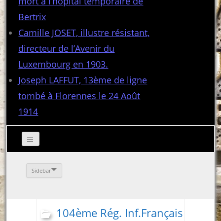
mort à l’hôpital temporaire de
Bertrix
Camille JOSET, illustre résistant,
directeur de l’Avenir du
Luxembourg en 1903.
Joseph LAFFUT, 13ème de ligne
tombé à Florennes le 24 Août
1914
Sidebar
104ème Rég. Inf.Français