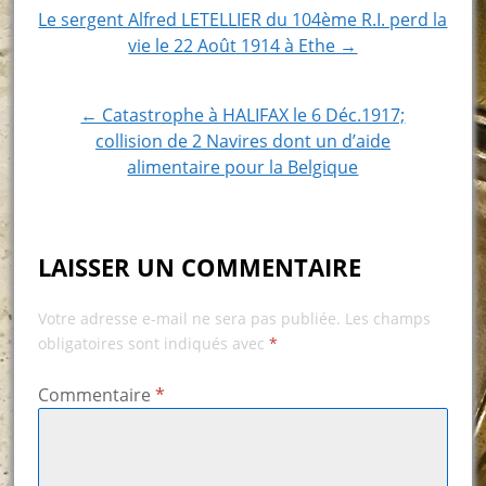
Post
Le sergent Alfred LETELLIER du 104ème R.I. perd la
vie le 22 Août 1914 à Ethe →
navigation
← Catastrophe à HALIFAX le 6 Déc.1917;
collision de 2 Navires dont un d’aide
alimentaire pour la Belgique
LAISSER UN COMMENTAIRE
Votre adresse e-mail ne sera pas publiée.
Les champs
obligatoires sont indiqués avec
*
Commentaire
*