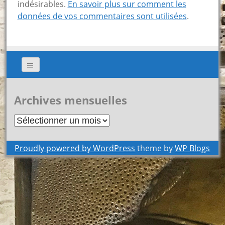
indésirables.
En savoir plus sur comment les
données de vos commentaires sont utilisées
.
Archives mensuelles
Archives
mensuelles
Proudly powered by WordPress
theme by
WP Blogs