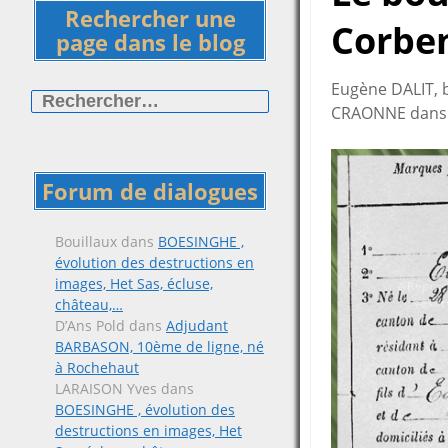
Rechercher une
Corbe
page dans le blog
Rechercher :
Eugène DALIT, 
CRAONNE dans l
Forum de dialogues
Bouillaux
dans
BOESINGHE ,
évolution des destructions en
images, Het Sas, écluse,
château,…
D’Ans Pold
dans
Adjudant
BARBASON, 10ème de ligne, né
à Rochehaut
LARAISON Yves
dans
BOESINGHE , évolution des
destructions en images, Het