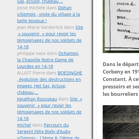
Sas, écluse, château,…
josse michele
dans
Dohan
s/Semois , visite du village à la
belle époque !
Jean-Marie Vanderlick
dans
Site
» souvenir » pour revoir les
témoignages de nos soldats de
14-18
philippe naze
dans
Ochamps,
la Chapelle Notre-Dame de
Dans le départ
Lourdes en 14-18
Corbeny en 191
ALLIOT Pierre
dans
BOESINGHE
Constant. À ce
, évolution des destructions en
images, Het Sas, écluse,
pressoirs et se
château,…
les bourrelier
Jonathan Rousseau
dans
Site »
souvenir » pour revoir les
témoignages de nos soldats de
14-18
michel
dans
Parcours du
Sergent Félix Body d’Auby
s/Semois ; 13ème & 19ème de