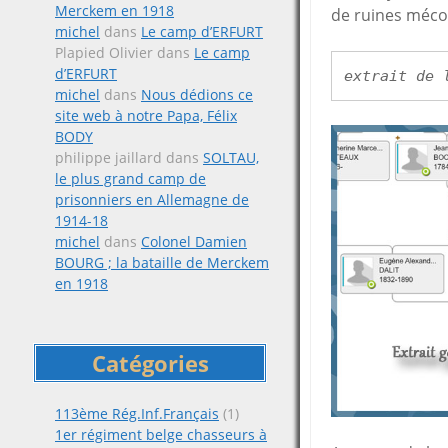
Merckem en 1918
de ruines méco
michel
dans
Le camp d’ERFURT
Plapied Olivier
dans
Le camp
d’ERFURT
extrait de 
michel
dans
Nous dédions ce
site web à notre Papa, Félix
BODY
philippe jaillard
dans
SOLTAU,
le plus grand camp de
prisonniers en Allemagne de
1914-18
michel
dans
Colonel Damien
BOURG ; la bataille de Merckem
en 1918
Catégories
113ème Rég.Inf.Français
(1)
1er régiment belge chasseurs à