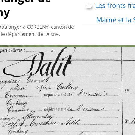
Les fronts fr
ny
Marne et l
boulanger à CORBENY, canton de
e département de l’Aisne.