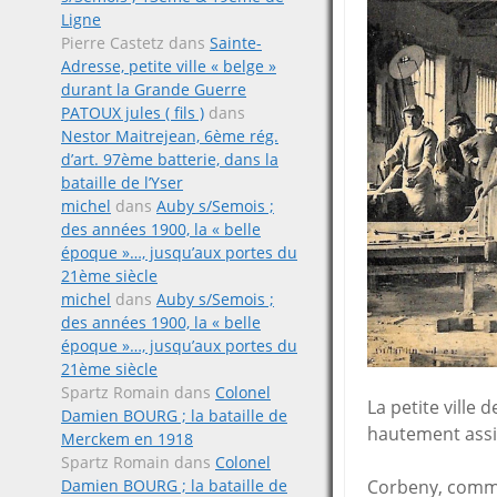
Ligne
Pierre Castetz
dans
Sainte-
Adresse, petite ville « belge »
durant la Grande Guerre
PATOUX jules ( fils )
dans
Nestor Maitrejean, 6ème rég.
d’art. 97ème batterie, dans la
bataille de l’Yser
michel
dans
Auby s/Semois ;
des années 1900, la « belle
époque »…, jusqu’aux portes du
21ème siècle
michel
dans
Auby s/Semois ;
des années 1900, la « belle
époque »…, jusqu’aux portes du
21ème siècle
Spartz Romain
dans
Colonel
La petite ville
Damien BOURG ; la bataille de
hautement assi
Merckem en 1918
Spartz Romain
dans
Colonel
Corbeny, comme
Damien BOURG ; la bataille de