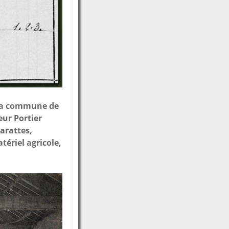
e la commune de
ur Portier
barattes,
tériel agricole,