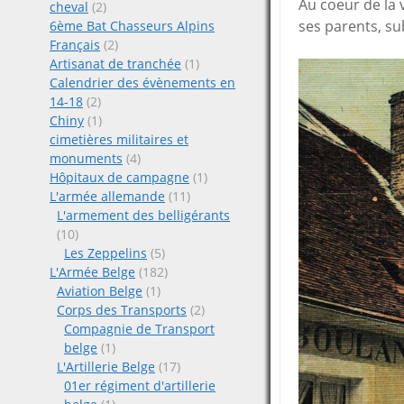
Au coeur de la v
cheval
(2)
ses parents, su
6ème Bat Chasseurs Alpins
Français
(2)
Artisanat de tranchée
(1)
Calendrier des évènements en
14-18
(2)
Chiny
(1)
cimetières militaires et
monuments
(4)
Hôpitaux de campagne
(1)
L'armée allemande
(11)
L'armement des belligérants
(10)
Les Zeppelins
(5)
L'Armée Belge
(182)
Aviation Belge
(1)
Corps des Transports
(2)
Compagnie de Transport
belge
(1)
L'Artillerie Belge
(17)
01er régiment d'artillerie