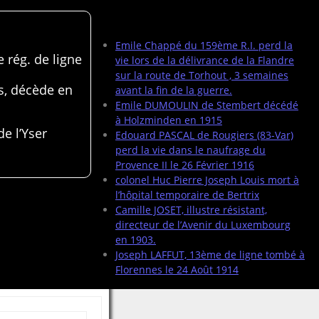
Articles récents
Emile Chappé du 159ème R.I. perd la
 rég. de ligne
vie lors de la délivrance de la Flandre
sur la route de Torhout , 3 semaines
s, décède en
avant la fin de la guerre.
Emile DUMOULIN de Stembert décédé
à Holzminden en 1915
de l’Yser
Edouard PASCAL de Rougiers (83-Var)
perd la vie dans le naufrage du
Provence II le 26 Février 1916
colonel Huc Pierre Joseph Louis mort à
l’hôpital temporaire de Bertrix
Camille JOSET, illustre résistant,
directeur de l’Avenir du Luxembourg
en 1903.
Joseph LAFFUT, 13ème de ligne tombé à
Florennes le 24 Août 1914