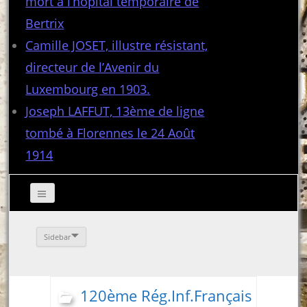
mort à l’hôpital temporaire de
Bertrix
Camille JOSET, illustre résistant,
directeur de l’Avenir du
Luxembourg en 1903.
Joseph LAFFUT, 13ème de ligne
tombé à Florennes le 24 Août
1914
Sidebar
120ème Rég.Inf.Français