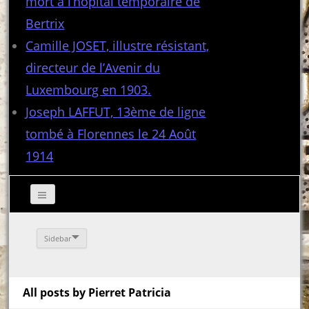
mort à l’hôpital temporaire de
Bertrix
Camille JOSET, illustre résistant,
directeur de l’Avenir du
Luxembourg en 1903.
Joseph LAFFUT, 13ème de ligne
tombé à Florennes le 24 Août
1914
Sidebar
All posts by Pierret Patricia