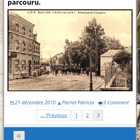
parcouru.
21 décembre 2010
Pierret Patricia
1 Comment
Posts
← Previous
1
2
3
navigation