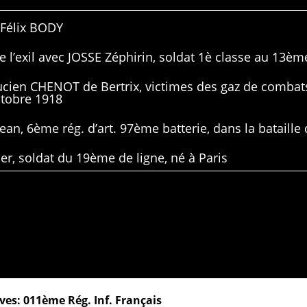
 Félix BODY
 l’exil avec JOSSE Zéphirin, soldat 1è classe au 13ème
Lucien CHENOT de Bertrix, victimes des gaz de combat
ctobre 1918
ean, 6ème rég. d’art. 97ème batterie, dans la bataille 
er, soldat du 19ème de ligne, né à Paris
ves: 011ème Rég. Inf. Français