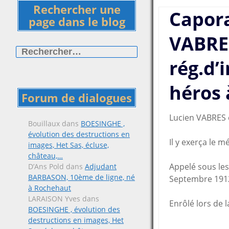
Rechercher une
Capora
page dans le blog
VABRE
Rechercher :
rég.d’
héros 
Forum de dialogues
Lucien VABRES e
Bouillaux
dans
BOESINGHE ,
évolution des destructions en
Il y exerça le m
images, Het Sas, écluse,
château,…
Appelé sous les
D’Ans Pold
dans
Adjudant
BARBASON, 10ème de ligne, né
Septembre 191
à Rochehaut
LARAISON Yves
dans
Enrôlé lors de 
BOESINGHE , évolution des
destructions en images, Het