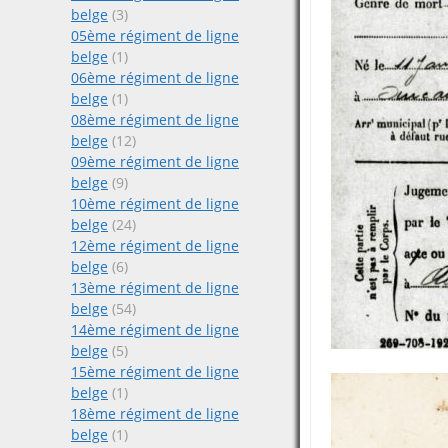
belge
(3)
05ème régiment de ligne
belge
(1)
06ème régiment de ligne
belge
(1)
08ème régiment de ligne
belge
(12)
09ème régiment de ligne
belge
(9)
10ème régiment de ligne
belge
(24)
12ème régiment de ligne
belge
(6)
13ème régiment de ligne
belge
(54)
14ème régiment de ligne
belge
(5)
15ème régiment de ligne
belge
(1)
18ème régiment de ligne
belge
(1)