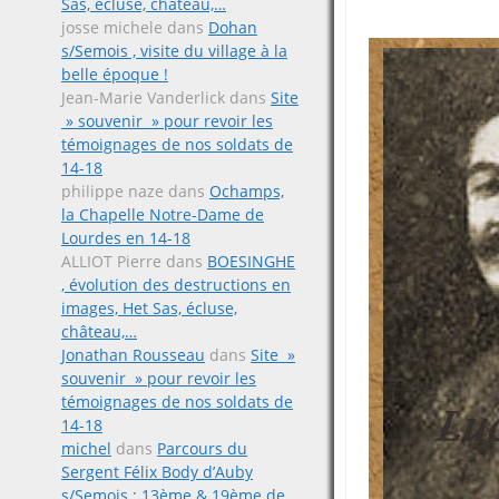
Sas, écluse, château,…
josse michele
dans
Dohan
s/Semois , visite du village à la
belle époque !
Jean-Marie Vanderlick
dans
Site
» souvenir » pour revoir les
témoignages de nos soldats de
14-18
philippe naze
dans
Ochamps,
la Chapelle Notre-Dame de
Lourdes en 14-18
ALLIOT Pierre
dans
BOESINGHE
, évolution des destructions en
images, Het Sas, écluse,
château,…
Jonathan Rousseau
dans
Site »
souvenir » pour revoir les
témoignages de nos soldats de
14-18
michel
dans
Parcours du
Sergent Félix Body d’Auby
s/Semois ; 13ème & 19ème de