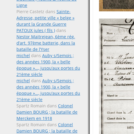
Ligne
Pierre Castetz
dans
Sainte-
Adresse, petite ville « belge »
durant la Grande Guerre
PATOUX jules ( fils )
dans
Nestor Maitrejean, 6ème rég.
d’art. 97ème batterie, dans la
bataille de l’Yser
michel
dans
Auby s/Semois ;
des années 1900, la « belle
époque »…, jusqu’aux portes du
21ème siècle
michel
dans
Auby s/Semois ;
des années 1900, la « belle
époque »…, jusqu’aux portes du
21ème siècle
Spartz Romain
dans
Colonel
Damien BOURG ; la bataille de
Merckem en 1918
Spartz Romain
dans
Colonel
Damien BOURG ; la bataille de