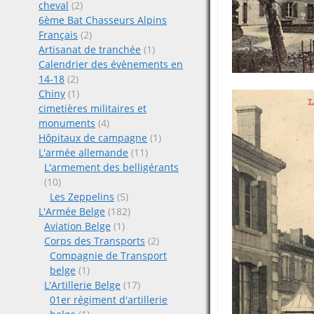
cheval
(2)
6ème Bat Chasseurs Alpins
Français
(2)
Artisanat de tranchée
(1)
Calendrier des évènements en
14-18
(2)
Chiny
(1)
cimetières militaires et
monuments
(4)
Hôpitaux de campagne
(1)
L'armée allemande
(11)
L'armement des belligérants
(10)
Les Zeppelins
(5)
L'Armée Belge
(182)
Aviation Belge
(1)
Corps des Transports
(2)
Compagnie de Transport
belge
(1)
L'Artillerie Belge
(17)
01er régiment d'artillerie