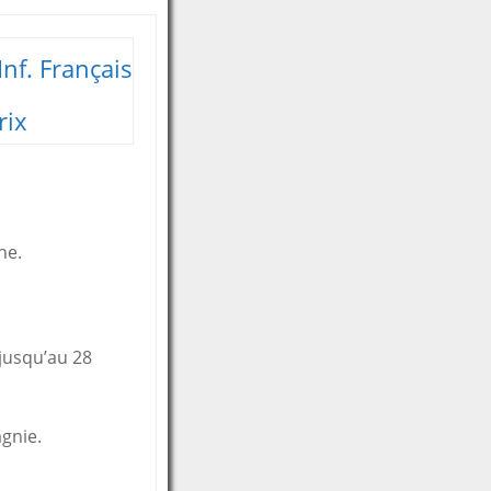
nf. Français
rix
ne.
 jusqu’au 28
gnie.