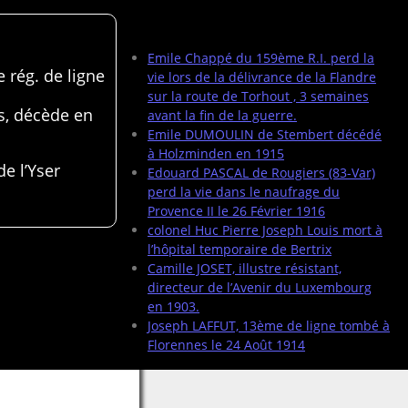
Articles récents
Emile Chappé du 159ème R.I. perd la
 rég. de ligne
vie lors de la délivrance de la Flandre
sur la route de Torhout , 3 semaines
s, décède en
avant la fin de la guerre.
Emile DUMOULIN de Stembert décédé
à Holzminden en 1915
de l’Yser
Edouard PASCAL de Rougiers (83-Var)
perd la vie dans le naufrage du
Provence II le 26 Février 1916
colonel Huc Pierre Joseph Louis mort à
l’hôpital temporaire de Bertrix
Camille JOSET, illustre résistant,
directeur de l’Avenir du Luxembourg
en 1903.
Joseph LAFFUT, 13ème de ligne tombé à
Florennes le 24 Août 1914