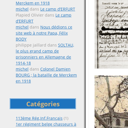
Merckem en 1918
michel
dans
Le camp d’ERFURT
Plapied Olivier
dans
Le camp
d’ERFURT
michel
dans
Nous dédions ce
site web à notre Papa, Félix
BODY
philippe jaillard
dans
SOLTAU,
le plus grand camp de
prisonniers en Allemagne de
1914-18
michel
dans
Colonel Damien
BOURG ; la bataille de Merckem
en 1918
Catégories
113ème Rég.Inf.Français
(1)
1er régiment belge chasseurs à