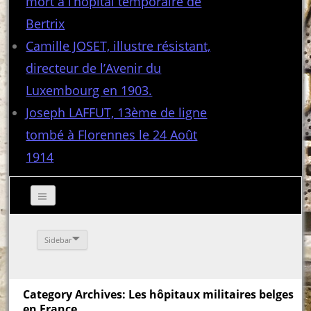
mort à l’hôpital temporaire de
Bertrix
Camille JOSET, illustre résistant,
directeur de l’Avenir du
Luxembourg en 1903.
Joseph LAFFUT, 13ème de ligne
tombé à Florennes le 24 Août
1914
Sidebar
Category Archives: Les hôpitaux militaires belges
en France