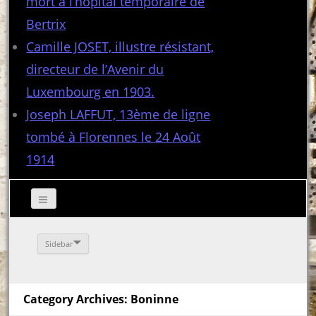
mort à l’hôpital temporaire de
Bertrix
Camille JOSET, illustre résistant,
directeur de l’Avenir du
Luxembourg en 1903.
Joseph LAFFUT, 13ème de ligne
tombé à Florennes le 24 Août
1914
Sidebar
Category Archives: Boninne