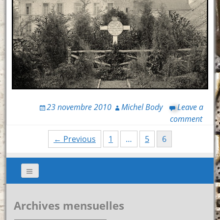
23 novembre 2010
Michel Body
Leave a
comment
Posts
← Previous
1
…
5
6
navigation
Archives mensuelles