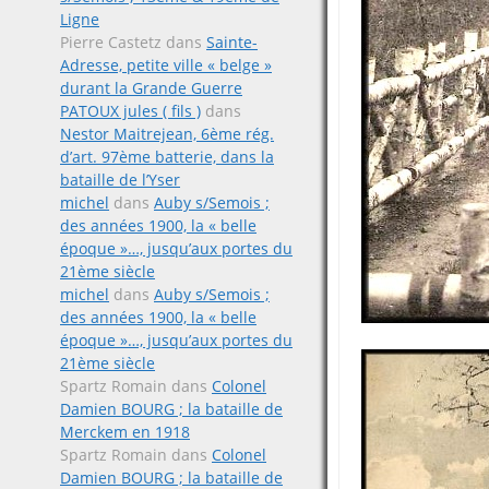
Ligne
Pierre Castetz
dans
Sainte-
Adresse, petite ville « belge »
durant la Grande Guerre
PATOUX jules ( fils )
dans
Nestor Maitrejean, 6ème rég.
d’art. 97ème batterie, dans la
bataille de l’Yser
michel
dans
Auby s/Semois ;
des années 1900, la « belle
époque »…, jusqu’aux portes du
21ème siècle
michel
dans
Auby s/Semois ;
des années 1900, la « belle
époque »…, jusqu’aux portes du
21ème siècle
Spartz Romain
dans
Colonel
Damien BOURG ; la bataille de
Merckem en 1918
Spartz Romain
dans
Colonel
Damien BOURG ; la bataille de