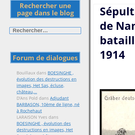
Rechercher une
Sépult
page dans le blog
de Nam
Rechercher :
batail
1914
Forum de dialogues
Bouillaux
dans
BOESINGHE ,
évolution des destructions en
images, Het Sas, écluse,
château,…
D’Ans Pold
dans
Adjudant
BARBASON, 10ème de ligne, né
à Rochehaut
LARAISON Yves
dans
BOESINGHE , évolution des
destructions en images, Het