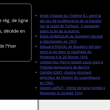
Articles récents
Emile Chappé du 159ème R.I. perd la
 rég. de ligne
vie lors de la délivrance de la Flandre
sur la route de Torhout , 3 semaines
s, décède en
avant la fin de la guerre.
Emile DUMOULIN de Stembert décédé
à Holzminden en 1915
de l’Yser
Edouard PASCAL de Rougiers (83-Var)
perd la vie dans le naufrage du
Provence II le 26 Février 1916
colonel Huc Pierre Joseph Louis mort à
l’hôpital temporaire de Bertrix
Camille JOSET, illustre résistant,
directeur de l’Avenir du Luxembourg
en 1903.
Joseph LAFFUT, 13ème de ligne tombé à
Florennes le 24 Août 1914