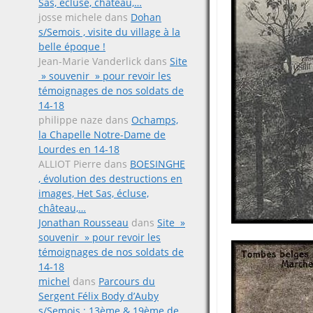
Sas, écluse, château,…
josse michele
dans
Dohan
s/Semois , visite du village à la
belle époque !
Jean-Marie Vanderlick
dans
Site
» souvenir » pour revoir les
témoignages de nos soldats de
14-18
philippe naze
dans
Ochamps,
la Chapelle Notre-Dame de
Lourdes en 14-18
ALLIOT Pierre
dans
BOESINGHE
, évolution des destructions en
images, Het Sas, écluse,
château,…
Jonathan Rousseau
dans
Site »
souvenir » pour revoir les
témoignages de nos soldats de
14-18
michel
dans
Parcours du
Sergent Félix Body d’Auby
s/Semois ; 13ème & 19ème de