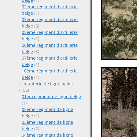
belge
(1)
02ème régiment d'artillerie
belge
(1)
03ème régiment d'artillerie
belge
(3)
05ème régiment d'artillerie
belge
(1)
06ème régiment d'artillerie
belge
(3)
07ème régiment d'artillerie
belge
(1)
16ème régiment d'artillerie
belge
(1)
L'Infanterie de ligne belge
(152)
01er régiment de ligne belge
(1)
02ème régiment de ligne
belge
(1)
03ème régiment de ligne
belge
(2)
04ème régiment de ligne