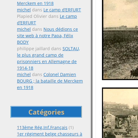
Merckem en 1918
michel
dans
Le camp d’ERFURT
Plapied Olivier
dans
Le camp
d’ERFURT
michel
dans
Nous dédions ce
site web à notre Papa, Félix
BODY
philippe jaillard
dans
SOLTAU,
le plus grand camp de
prisonniers en Allemagne de
1914-18
michel
dans
Colonel Damien
BOURG ; la bataille de Merckem
en 1918
Catégories
113ème Rég.Inf.Français
(1)
1er régiment belge chasseurs à