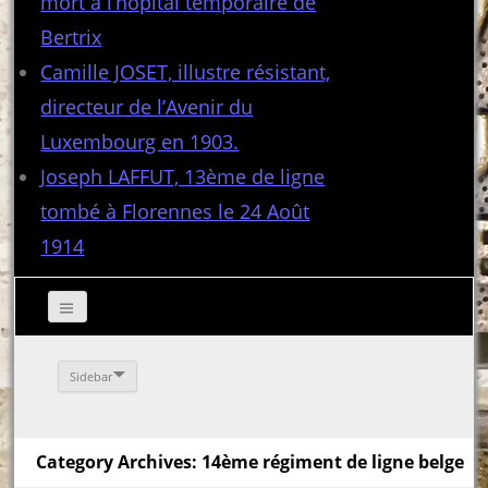
mort à l’hôpital temporaire de
Bertrix
Camille JOSET, illustre résistant,
directeur de l’Avenir du
Luxembourg en 1903.
Joseph LAFFUT, 13ème de ligne
tombé à Florennes le 24 Août
1914
Sidebar
Category Archives: 14ème régiment de ligne belge