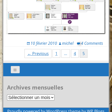
10 février 2010
michel
4 Comments
Posts
← Previous
1
…
4
5
navigation
Archives mensuelles
Archives
mensuelles
Proudly powered by WordPress
theme by
WP Blogs