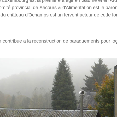
e Luxembourg est la première a agir en Gaume et en Ard
omité provincial de Secours & d'Alimentation est le baron
du château d'Ochamps est un fervent acteur de cette f
n contribue a la reconstruction de baraquements pour log