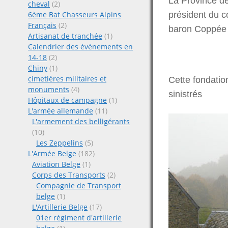
La Province d
cheval
(2)
6ème Bat Chasseurs Alpins
président du c
Français
(2)
baron Coppée 
Artisanat de tranchée
(1)
Calendrier des évènements en
14-18
(2)
Chiny
(1)
cimetières militaires et
Cette fondatio
monuments
(4)
sinistrés
Hôpitaux de campagne
(1)
L'armée allemande
(11)
L'armement des belligérants
(10)
Les Zeppelins
(5)
L'Armée Belge
(182)
Aviation Belge
(1)
Corps des Transports
(2)
Compagnie de Transport
belge
(1)
L'Artillerie Belge
(17)
01er régiment d'artillerie