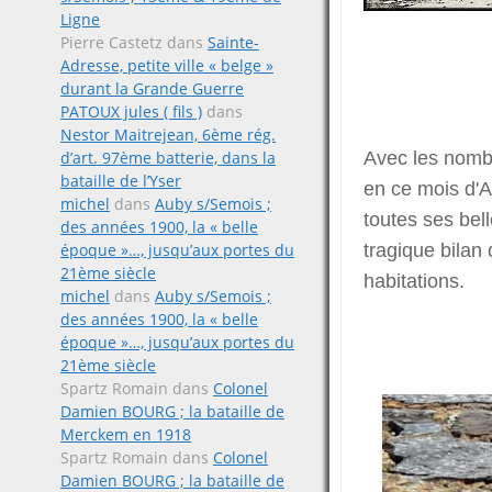
Ligne
Pierre Castetz
dans
Sainte-
Adresse, petite ville « belge »
durant la Grande Guerre
PATOUX jules ( fils )
dans
Nestor Maitrejean, 6ème rég.
d’art. 97ème batterie, dans la
Avec les nomb
bataille de l’Yser
en ce mois d'A
michel
dans
Auby s/Semois ;
toutes ses bell
des années 1900, la « belle
époque »…, jusqu’aux portes du
tragique bilan
21ème siècle
habitations.
michel
dans
Auby s/Semois ;
des années 1900, la « belle
époque »…, jusqu’aux portes du
21ème siècle
Spartz Romain
dans
Colonel
Damien BOURG ; la bataille de
Merckem en 1918
Spartz Romain
dans
Colonel
Damien BOURG ; la bataille de