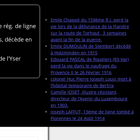
Articles récents
Emile Chappé du 159ème R.I. perd la
 rég. de ligne
vie lors de la délivrance de la Flandre
sur la route de Torhout , 3 semaines
s, décède en
avant la fin de la guerre.
Emile DUMOULIN de Stembert décédé
à Holzminden en 1915
de l’Yser
Edouard PASCAL de Rougiers (83-Var)
perd la vie dans le naufrage du
Provence II le 26 Février 1916
colonel Huc Pierre Joseph Louis mort à
l’hôpital temporaire de Bertrix
Camille JOSET, illustre résistant,
directeur de l’Avenir du Luxembourg
en 1903.
Joseph LAFFUT, 13ème de ligne tombé à
Florennes le 24 Août 1914