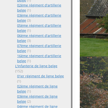
belge
(1)
02ème régiment d'artillerie
belge
(1)
03ème régiment d'artillerie
belge
(3)
05ème régiment d'artillerie
belge
(1)
06ème régiment d'artillerie
belge
(3)
07ème régiment d'artillerie
belge
(1)
16ème régiment d'artillerie
belge
(1)
L'Infanterie de ligne belge
(152)
01er régiment de ligne belge
(1)
02ème régiment de ligne
belge
(1)
03ème régiment de ligne
belge
(2)
04ème régiment de ligne