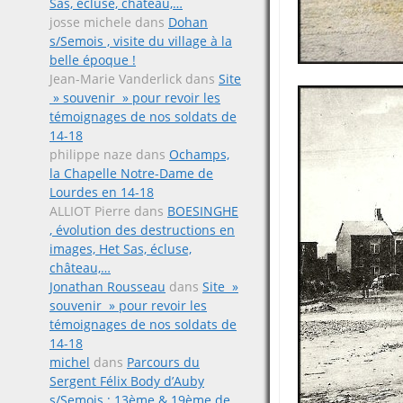
Sas, écluse, château,…
josse michele
dans
Dohan
s/Semois , visite du village à la
belle époque !
Jean-Marie Vanderlick
dans
Site
» souvenir » pour revoir les
témoignages de nos soldats de
14-18
philippe naze
dans
Ochamps,
la Chapelle Notre-Dame de
Lourdes en 14-18
ALLIOT Pierre
dans
BOESINGHE
, évolution des destructions en
images, Het Sas, écluse,
château,…
Jonathan Rousseau
dans
Site »
souvenir » pour revoir les
témoignages de nos soldats de
14-18
michel
dans
Parcours du
Sergent Félix Body d’Auby
s/Semois ; 13ème & 19ème de