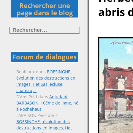
Rechercher une
abris 
page dans le blog
Rechercher :
Forum de dialogues
Bouillaux
dans
BOESINGHE ,
évolution des destructions en
images, Het Sas, écluse,
château,…
D’Ans Pold
dans
Adjudant
BARBASON, 10ème de ligne, né
à Rochehaut
LARAISON Yves
dans
BOESINGHE , évolution des
destructions en images, Het