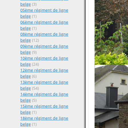
belge
(3)
05ème régiment de ligne
belge
(1)
06ème régiment de ligne
belge
(1)
08ème régiment de ligne
belge
(12)
09ème régiment de ligne
belge
(9)
10ème régiment de ligne
belge
(24)
12ème régiment de ligne
belge
(6)
13ème régiment de ligne
belge
(54)
14ème régiment de ligne
belge
(5)
15ème régiment de ligne
belge
(1)
18ème régiment de ligne
belge
(1)