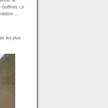
enne. le
 Goffinet. Le
ondation …
er les plus