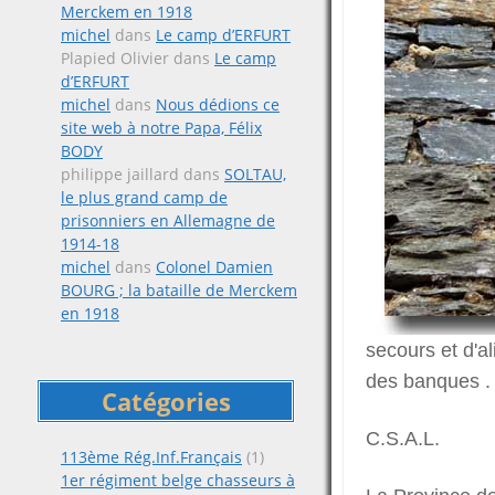
Merckem en 1918
michel
dans
Le camp d’ERFURT
Plapied Olivier
dans
Le camp
d’ERFURT
michel
dans
Nous dédions ce
site web à notre Papa, Félix
BODY
philippe jaillard
dans
SOLTAU,
le plus grand camp de
prisonniers en Allemagne de
1914-18
michel
dans
Colonel Damien
BOURG ; la bataille de Merckem
en 1918
secours et d'al
des banques . 
Catégories
C.S.A.L.
113ème Rég.Inf.Français
(1)
1er régiment belge chasseurs à