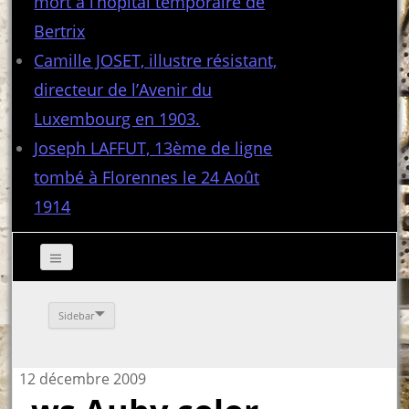
mort à l’hôpital temporaire de
Bertrix
Camille JOSET, illustre résistant,
directeur de l’Avenir du
Luxembourg en 1903.
Joseph LAFFUT, 13ème de ligne
tombé à Florennes le 24 Août
1914
Sidebar
12 décembre 2009