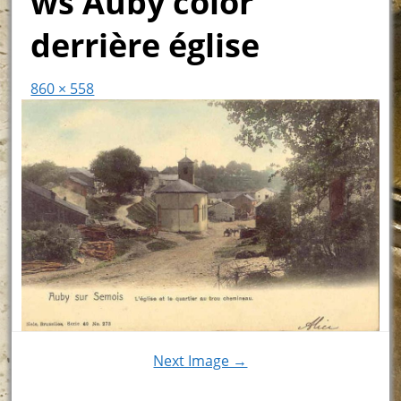
ws Auby color
derrière église
860 × 558
Next Image →