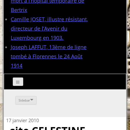
mort à l’hôpital temporaire de
Bertrix
Camille JOSET, illustre résistant,
directeur de l’Avenir du
Luxembourg en 1903.
Joseph LAFFUT, 13ème de ligne
tombé à Florennes le 24 Août
1914
Sidebar
17 janvier 2010