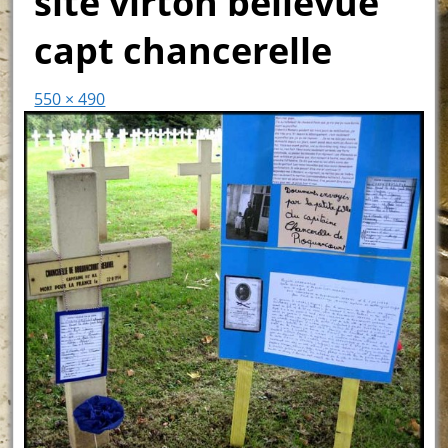
site virton bellevue
capt chancerelle
550 × 490