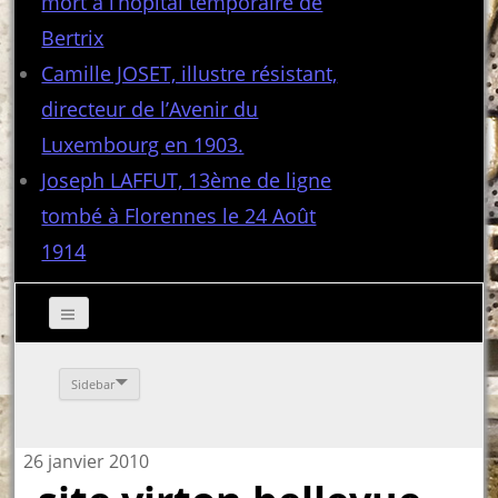
mort à l’hôpital temporaire de
Bertrix
Camille JOSET, illustre résistant,
directeur de l’Avenir du
Luxembourg en 1903.
Joseph LAFFUT, 13ème de ligne
tombé à Florennes le 24 Août
1914
Sidebar
26 janvier 2010