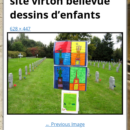
site virton bellevue
dessins d’enfants
628 × 447
← Previous Image