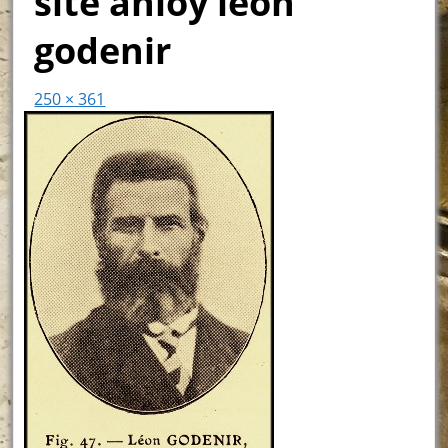
site anloy léon
godenir
250 × 361