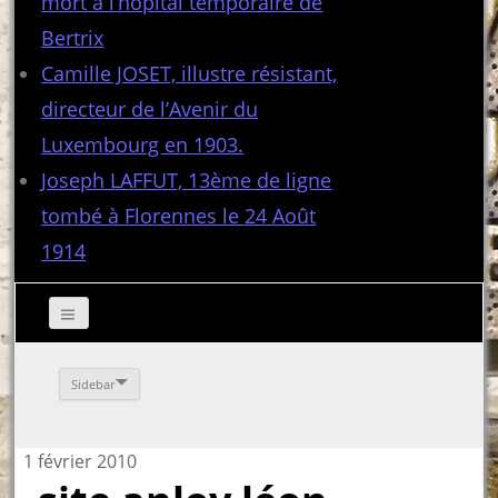
mort à l’hôpital temporaire de
Bertrix
Camille JOSET, illustre résistant,
directeur de l’Avenir du
Luxembourg en 1903.
Joseph LAFFUT, 13ème de ligne
tombé à Florennes le 24 Août
1914
Sidebar
1 février 2010