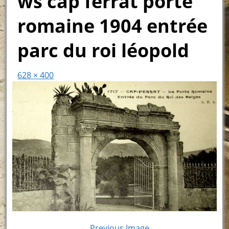
ws cap ferrat porte
romaine 1904 entrée
parc du roi léopold
628 × 400
← Previous Image