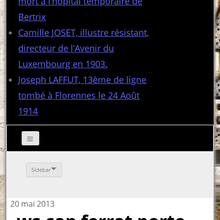
mort à l’hôpital temporaire de
Bertrix
Camille JOSET, illustre résistant,
directeur de l’Avenir du
Luxembourg en 1903.
Joseph LAFFUT, 13ème de ligne
tombé à Florennes le 24 Août
1914
Sidebar
20 mai 2013