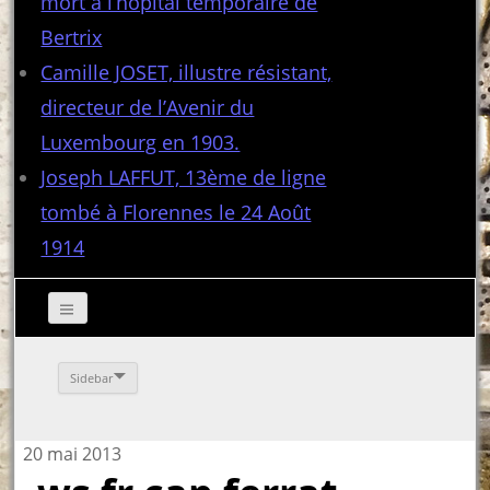
mort à l’hôpital temporaire de
Bertrix
Camille JOSET, illustre résistant,
directeur de l’Avenir du
Luxembourg en 1903.
Joseph LAFFUT, 13ème de ligne
tombé à Florennes le 24 Août
1914
Sidebar
20 mai 2013