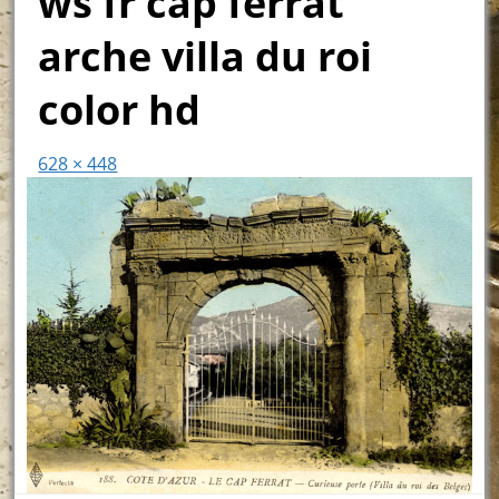
ws fr cap ferrat
arche villa du roi
color hd
628 × 448