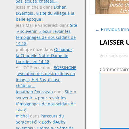
Sas, écluse, château,…
josse michele
dans
Dohan
s/Semois , visite du village à la
belle époque !
Jean-Marie Vanderlick
dans
Site
← Previous Im
» souvenir » pour revoir les
témoignages de nos soldats de
LAISSER
14-18
philippe naze
dans
Ochamps,
la Chapelle Notre-Dame de
Votre adresse 
Lourdes en 14-18
ALLIOT Pierre
dans
BOESINGHE
Commentair
, évolution des destructions en
images, Het Sas, écluse,
château,…
Jonathan Rousseau
dans
Site »
souvenir » pour revoir les
témoignages de nos soldats de
14-18
michel
dans
Parcours du
Sergent Félix Body d’Auby
s/Semois ; 13ème & 19ème de