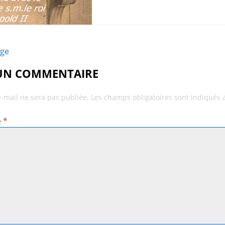
age
 UN COMMENTAIRE
e-mail ne sera pas publiée.
Les champs obligatoires sont indiqués
e
*