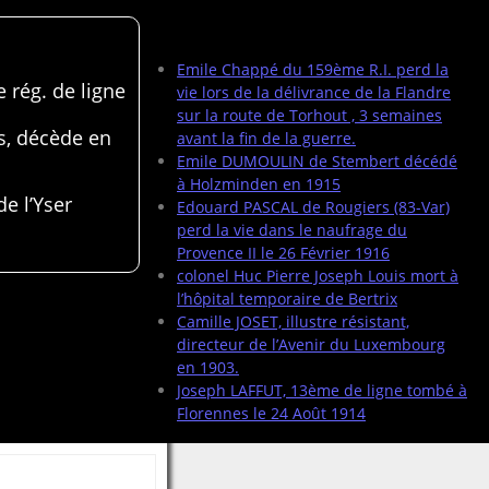
Articles récents
Emile Chappé du 159ème R.I. perd la
 rég. de ligne
vie lors de la délivrance de la Flandre
sur la route de Torhout , 3 semaines
s, décède en
avant la fin de la guerre.
Emile DUMOULIN de Stembert décédé
à Holzminden en 1915
de l’Yser
Edouard PASCAL de Rougiers (83-Var)
perd la vie dans le naufrage du
Provence II le 26 Février 1916
colonel Huc Pierre Joseph Louis mort à
l’hôpital temporaire de Bertrix
Camille JOSET, illustre résistant,
directeur de l’Avenir du Luxembourg
en 1903.
Joseph LAFFUT, 13ème de ligne tombé à
Florennes le 24 Août 1914