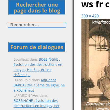
ws fr 
Rechercher une
page dans le blog
300 × 420
Rechercher :
Forum de dialogues
Bouillaux
dans
BOESINGHE ,
évolution des destructions en
images, Het Sas, écluse,
château,…
D’Ans Pold
dans
Adjudant
BARBASON, 10ème de ligne, né
à Rochehaut
LARAISON Yves
dans
BOESINGHE , évolution des
destructions en images, Het