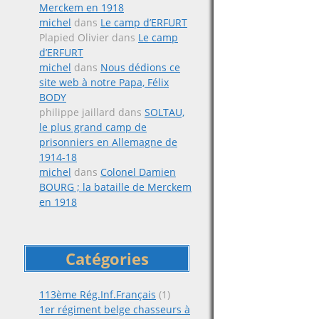
Merckem en 1918
michel
dans
Le camp d’ERFURT
Plapied Olivier
dans
Le camp
d’ERFURT
michel
dans
Nous dédions ce
site web à notre Papa, Félix
BODY
philippe jaillard
dans
SOLTAU,
le plus grand camp de
prisonniers en Allemagne de
1914-18
michel
dans
Colonel Damien
BOURG ; la bataille de Merckem
en 1918
Catégories
113ème Rég.Inf.Français
(1)
1er régiment belge chasseurs à