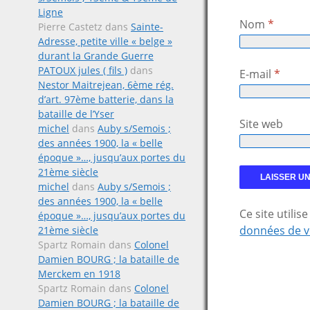
Ligne
Nom
*
Pierre Castetz
dans
Sainte-
Adresse, petite ville « belge »
durant la Grande Guerre
PATOUX jules ( fils )
dans
E-mail
*
Nestor Maitrejean, 6ème rég.
d’art. 97ème batterie, dans la
bataille de l’Yser
Site web
michel
dans
Auby s/Semois ;
des années 1900, la « belle
époque »…, jusqu’aux portes du
21ème siècle
michel
dans
Auby s/Semois ;
des années 1900, la « belle
Ce site utili
époque »…, jusqu’aux portes du
données de v
21ème siècle
Spartz Romain
dans
Colonel
Damien BOURG ; la bataille de
Merckem en 1918
Spartz Romain
dans
Colonel
Damien BOURG ; la bataille de