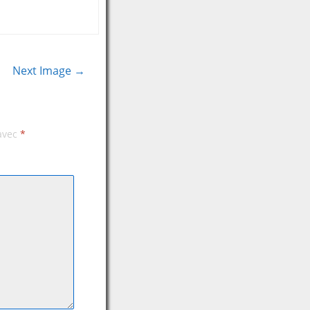
Next Image →
 avec
*