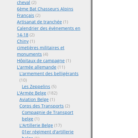
cheval
(2)
6ème Bat Chasseurs Alpins
Français
(2)
Artisanat de tranchée
(1)
Calendrier des évènements en
14-18
(2)
Chiny
(1)
cimetières militaires et
monuments
(4)
Hôpitaux de campagne
(1)
L'armée allemande
(11)
L'armement des belligérants
(10)
Les Zeppelins
(5)
L'Armée Belge
(182)
Aviation Belge
(1)
Corps des Transports
(2)
Compagnie de Transport
belge
(1)
L'Artillerie Belge
(17)
01er régiment d'artillerie