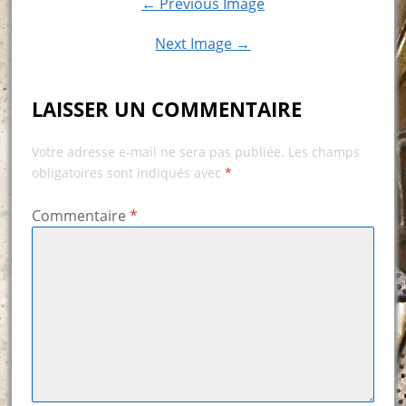
← Previous Image
Next Image →
LAISSER UN COMMENTAIRE
Votre adresse e-mail ne sera pas publiée.
Les champs
obligatoires sont indiqués avec
*
Commentaire
*