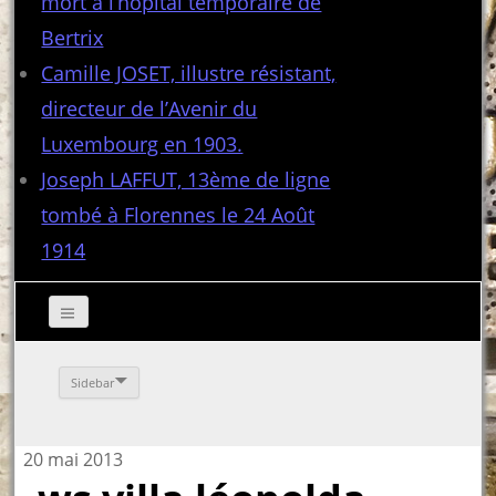
mort à l’hôpital temporaire de
Bertrix
Camille JOSET, illustre résistant,
directeur de l’Avenir du
Luxembourg en 1903.
Joseph LAFFUT, 13ème de ligne
tombé à Florennes le 24 Août
1914
Sidebar
20 mai 2013