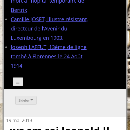
mort à l’hôpital temporaire de
Bertrix
Camille JOSET, illustre résistant,
directeur de l’Avenir du
Luxembourg en 1903.
Joseph LAFFUT, 13ème de ligne
tombé à Florennes le 24 Août
1914
Sidebar
19 mai 2013