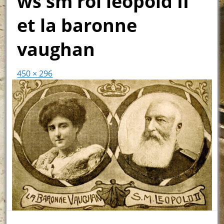
ws sm roi leopold II
et la baronne
vaughan
450 × 296